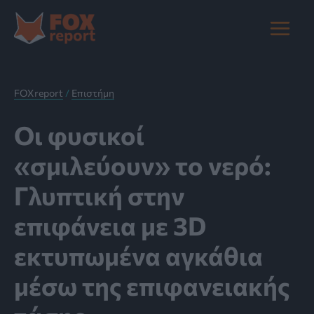
Μετάβαση
στο
Main
περιεχόμενο
Menu
FOXreport
/
Επιστήμη
Οι φυσικοί
«σμιλεύουν» το νερό:
Γλυπτική στην
επιφάνεια με 3D
εκτυπωμένα αγκάθια
μέσω της επιφανειακής