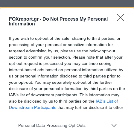
ΤΕΧΝΟΛΟΓΊΑ
09:00, 08/08/2026
FOXreport.gr -
Do Not Process My Personal
Information
If you wish to opt-out of the sale, sharing to third parties, or
processing of your personal or sensitive information for
targeted advertising by us, please use the below opt-out
section to confirm your selection. Please note that after your
opt-out request is processed you may continue seeing
interest-based ads based on personal information utilized by
us or personal information disclosed to third parties prior to
your opt-out. You may separately opt-out of the further
disclosure of your personal information by third parties on the
IAB’s list of downstream participants. This information may
also be disclosed by us to third parties on the
IAB’s List of
Downstream Participants
that may further disclose it to other
Νέοι υπέρλεπτοι υπεραγωγοί ανοίγουν τον
third parties.
δρόμο για μικρότερες και αποδοτικότερες
Personal Data Processing Opt Outs
κβαντικές συσκευές