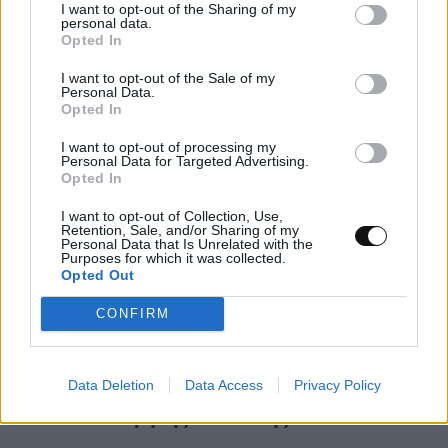
I want to opt-out of the Sharing of my
personal data.
ΕΠΙΣΤΉΜΗ
22:00, 07/08/2026
Opted In
I want to opt-out of the Sale of my
Personal Data.
Opted In
I want to opt-out of processing my
Personal Data for Targeted Advertising.
Opted In
I want to opt-out of Collection, Use,
Retention, Sale, and/or Sharing of my
Personal Data that Is Unrelated with the
Purposes for which it was collected.
Opted Out
CONFIRM
Νέα μέθοδος μετατρέπει το PVC σε
Data Deletion
Data Access
Privacy Policy
λιπαντικό υψηλής απόδοσης