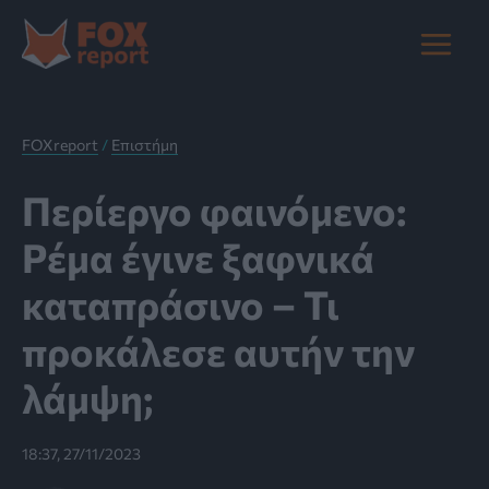
Μετάβαση
στο
Main
περιεχόμενο
Menu
FOXreport
/
Επιστήμη
Περίεργο φαινόμενο:
Ρέμα έγινε ξαφνικά
καταπράσινο – Τι
προκάλεσε αυτήν την
λάμψη;
18:37, 27/11/2023