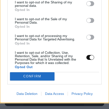
I want to opt-out of the Sharing of my
ασφαλείας της βιολογίας του Claude Fable
personal data.
Opted In
5 για τη μείωση των ψευδών θετικών
αποτελεσμάτων
I want to opt-out of the Sale of my
Personal Data.
Opted In
ΤΕΧΝΟΛΟΓΊΑ
17:00, 08/08/2026
I want to opt-out of processing my
Personal Data for Targeted Advertising.
Opted In
I want to opt-out of Collection, Use,
Retention, Sale, and/or Sharing of my
Personal Data that Is Unrelated with the
Purposes for which it was collected.
Opted Out
CONFIRM
Data Deletion
Data Access
Privacy Policy