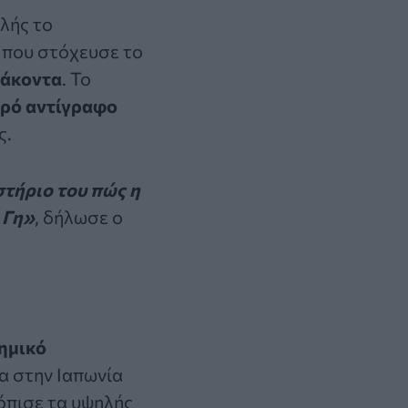
λής το
 που στόχευσε το
άκοντα
. Το
ρό αντίγραφο
ς.
τήριο του πώς η
 Γη»
, δήλωσε ο
ημικό
α στην Ιαπωνία
τόπισε τα υψηλής