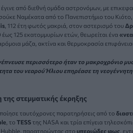
έγινε από διεθνή ομάδα αστρονόμων, με επικεφα
σούκε Ναμέκατα
από το Πανεπιστήμιο του Κιότο,
is
, 112 έτη φωτός μακριά, στον αστερισμό του
Δρ
0 έως 125 εκατομμυρίων ετών, θεωρείται ένα
«νεα
παρόμοια μάζα, ακτίνα και θερμοκρασία επιφάνεια
νέπνευσε περισσότερο ήταν το μακροχρόνιο μυσ
τητα του νεαρού Ήλιου επηρέασε τη νεογέννητη
 της στεμματικής έκρηξης
ποίησε ταυτόχρονες παρατηρήσεις από το
διαστ
le
, το
TESS
της NASA και τρία επίγεια τηλεσκόπι
ο Hubble, παρατηρώντας στο
υπεριώδες φως
, εν