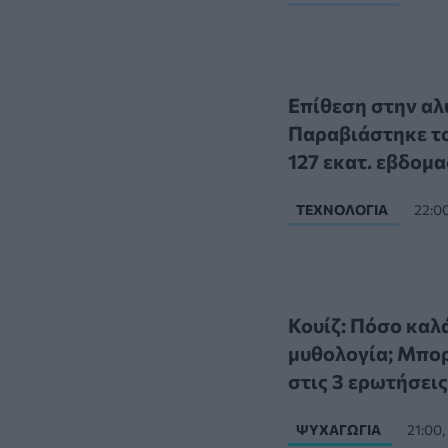
Επίθεση στην αλ
Παραβιάστηκε το
127 εκατ. εβδομα
ΤΕΧΝΟΛΟΓΊΑ
22:0
Κουίζ: Πόσο καλ
μυθολογία; Μπορ
στις 3 ερωτήσεις
ΨΥΧΑΓΩΓΊΑ
21:00