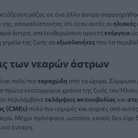
εκτόξευση μάζας σε ένα άλλο άστρο παρατηρήθηκ
της, αποκαλύπτοντας ότι όταν αυτές οι
ηλιακές 
εαρά άστρα, απελευθερώνουν αρκετή
ενέργεια
ώσ
 χημεία της ζωής σε
εξωπλανήτες
που τα περιβά
ις των νεαρών άστρων
ίναι πολύ πιο
ταραχώδη
από τα ώριμα. Σύμφωνα 
 πρώτα εκατομμύρια χρόνια της ζωής του Ήλιου,
ου περιλάμβανε
εκλάμψεις ακτινοβολίας
και
στε
ας (CMEs)
πολύ πιο ισχυρές και συχνές από αυτέ
ρα. Μέχρι πρόσφατα, ωστόσο, κανείς δεν είχε δ
τοια ένταση.