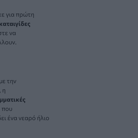
ε για πρώτη
καταιγίδες
τε να
λλουν.
με την
 η
μματικές
ς που
ει ένα νεαρό ήλιο