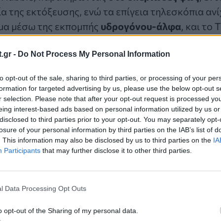
ία της εκτόξευσης, ενώ τα επίγεια τηλεσκόπια αν
μα μέσω της εκπομπής
υδρογόνου-άλφα
, και το 
η φωτεινότητα της συνοδού
ηλιακής έκλαμψης
.
.gr -
Do Not Process My Personal Information
σε ένα
νέφος θερμού πλάσματος
με θερμοκρασία
to opt-out of the sale, sharing to third parties, or processing of your per
με ταχύτητα έως 550 χιλιόμετρα το δευτερόλεπτ
formation for targeted advertising by us, please use the below opt-out s
r selection. Please note that after your opt-out request is processed y
ο ψυχρό νέφος αερίου
στους 10.000 Κέλβιν ακολ
eing interest-based ads based on personal information utilized by us or
υτερόλεπτο. Μαζί σχημάτισαν τις δύο όψεις της ί
disclosed to third parties prior to your opt-out. You may separately opt-
ς.
losure of your personal information by third parties on the IAB’s list of
. This information may also be disclosed by us to third parties on the
IA
Participants
that may further disclose it to other third parties.
 την απαρχή της ζωής
ικό της έκρηξης μετέφερε τεράστια
ενέργεια
, αρ
l Data Processing Opt Outs
ς αντιδράσεις
στις ατμόσφαιρες πλανητών, παρ
o opt-out of the Sharing of my personal data.
 μπορούν να διατηρήσουν έναν πλανήτη θερμό. 