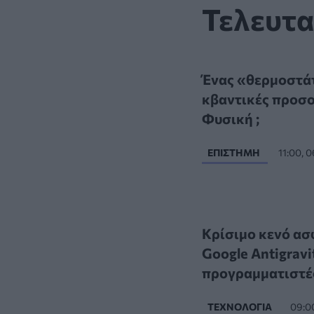
Τελευτα
Ένας «θερμοστάτ
κβαντικές προσομ
Φυσική ;
ΕΠΙΣΤΉΜΗ
11:00, 
Κρίσιμο κενό ασφ
Google Antigravi
προγραμματιστέ
ΤΕΧΝΟΛΟΓΊΑ
09:0