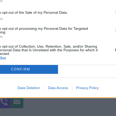
In
ρεί να
διασπάσει απλά μόρια
ώστε να σχηματίζο
ις
– τα πιθανά δομικά στοιχεία της ζωής.
o opt-out of the Sale of my Personal Data.
In
 εντοπιστεί
εξωπλανήτες
γύρω από το EK Draconis
to opt-out of processing my Personal Data for Targeted
ing.
οσφέρουν σπάνια εικόνα για τον
ρόλο των άστρ
In
ωής
. Παρόμοιες διεργασίες πιθανότατα συνέβησα
o opt-out of Collection, Use, Retention, Sale, and/or Sharing
ersonal Data that Is Unrelated with the Purposes for which it
εκατομμύρια χρόνια.
lected.
Out
ύτηκε στις 27 Οκτωβρίου στο περιοδικό
Nature 
CONFIRM
Data Deletion
Data Access
Privacy Policy