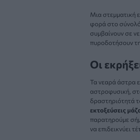
Μια στεμματική 
φορά στο σύνολό 
συμβαίνουν σε ν
πυροδοτήσουν τη
Οι εκρήξε
Τα νεαρά άστρα ε
αστροφυσική, στα
δραστηριότητά τ
εκτοξεύσεις μάζ
παρατηρούμε σήμε
να επιδεικνύει τέ