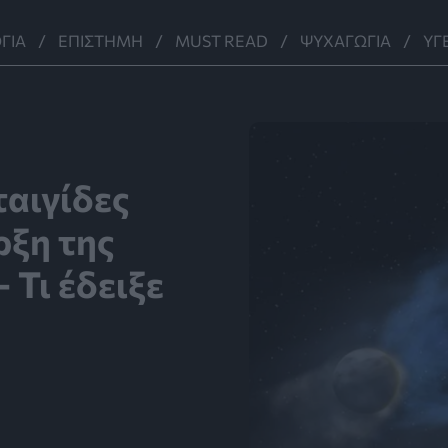
ΓΊΑ
ΕΠΙΣΤΉΜΗ
MUST READ
ΨΥΧΑΓΩΓΊΑ
ΥΓ
ταιγίδες
ρξη της
 Τι έδειξε