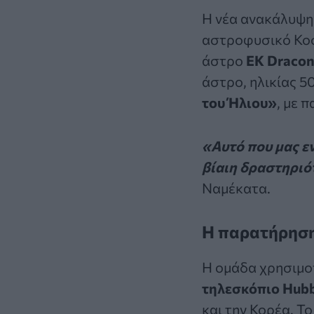
Η νέα ανακάλυψη 
αστροφυσικό
Κο
άστρο
EK Dracon
άστρο, ηλικίας 5
του Ήλιου»
, με 
«Αυτό που μας ε
βίαιη δραστηριό
Ναμέκατα.
Η παρατήρηση
Η ομάδα χρησιμο
τηλεσκόπιο
Hubb
και την Κορέα. Τ