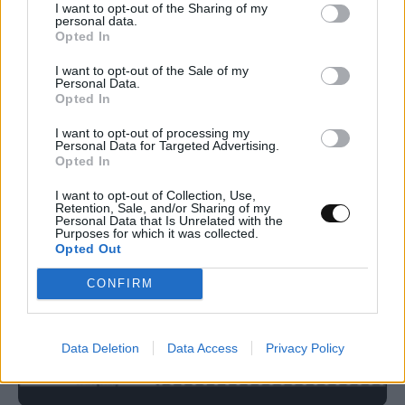
I want to opt-out of the Sharing of my
personal data.
Εφαρμογές Android ενδέχεται να
Opted In
μοιράζονται δεδομένα τοποθεσίας
I want to opt-out of the Sale of my
χρηστών με διαφημιστές
Personal Data.
Opted In
ΤΕΧΝΟΛΟΓΊΑ
13:00, 06/08/2026
I want to opt-out of processing my
Personal Data for Targeted Advertising.
Opted In
I want to opt-out of Collection, Use,
Retention, Sale, and/or Sharing of my
Personal Data that Is Unrelated with the
Purposes for which it was collected.
Opted Out
CONFIRM
Data Deletion
Data Access
Privacy Policy