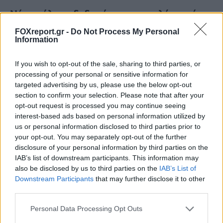
Νέα ανάλυση δεδομένων αποκαλύπτει ότι
ο Άρης είχε περισσότερο νερό από όσο
FOXreport.gr -
Do Not Process My Personal
Information
πιστεύαμε
If you wish to opt-out of the sale, sharing to third parties, or
ΔΙΆΣΤΗΜΑ
15:00, 06/08/2026
processing of your personal or sensitive information for
targeted advertising by us, please use the below opt-out
section to confirm your selection. Please note that after your
opt-out request is processed you may continue seeing
interest-based ads based on personal information utilized by
us or personal information disclosed to third parties prior to
your opt-out. You may separately opt-out of the further
disclosure of your personal information by third parties on the
IAB’s list of downstream participants. This information may
also be disclosed by us to third parties on the
IAB’s List of
Downstream Participants
that may further disclose it to other
third parties.
Personal Data Processing Opt Outs