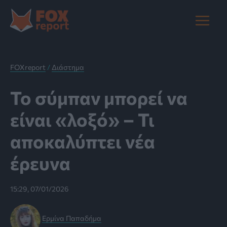
Μετάβαση
στο
Main
περιεχόμενο
Menu
FOXreport
/
Διάστημα
Το σύμπαν μπορεί να
είναι «λοξό» – Τι
αποκαλύπτει νέα
έρευνα
15:29, 07/01/2026
Ερμίνα Παπαδήμα