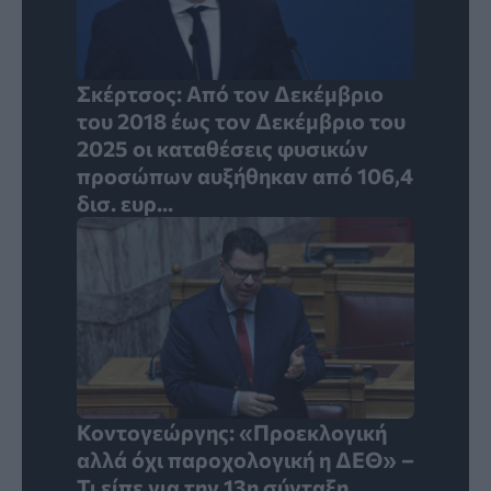
Σκέρτσος: Από τον Δεκέμβριο
του 2018 έως τον Δεκέμβριο του
2025 οι καταθέσεις φυσικών
προσώπων αυξήθηκαν από 106,4
δισ. ευρ...
Κοντογεώργης: «Προεκλογική
αλλά όχι παροχολογική η ΔΕΘ» –
Τι είπε για την 13η σύνταξη