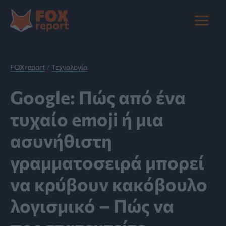
Μετάβαση
στο
Main
περιεχόμενο
Menu
FOXreport
/
Τεχνολογία
Google: Πώς από ένα
τυχαίο emoji ή μια
ασυνήθιστη
γραμματοσειρά μπορεί
να κρύβουν κακόβουλο
λογισμικό – Πώς να