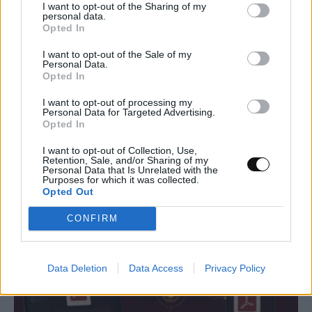
I want to opt-out of the Sharing of my
personal data.
Opted In
I want to opt-out of the Sale of my
Personal Data.
Opted In
I want to opt-out of processing my
Νέα τεχνική αποκαλύπτει με ακρίβεια
Personal Data for Targeted Advertising.
Opted In
νανομέτρου τη συμπεριφορά 2D υλικών
I want to opt-out of Collection, Use,
ΕΠΙΣΤΉΜΗ
11:00, 09/08/2026
Retention, Sale, and/or Sharing of my
Personal Data that Is Unrelated with the
Purposes for which it was collected.
Opted Out
CONFIRM
Data Deletion
Data Access
Privacy Policy