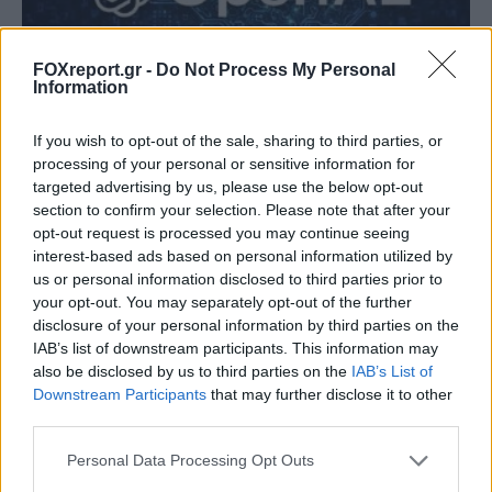
FOXreport.gr -
Do Not Process My Personal
Information
If you wish to opt-out of the sale, sharing to third parties, or
Η OpenAI βάζει φρένο σε νέο μοντέλο
processing of your personal or sensitive information for
targeted advertising by us, please use the below opt-out
λόγω ισχυρών δυνατοτήτων
section to confirm your selection. Please note that after your
κυβερνοασφάλειας
opt-out request is processed you may continue seeing
interest-based ads based on personal information utilized by
ΤΕΧΝΟΛΟΓΊΑ
13:00, 09/08/2026
us or personal information disclosed to third parties prior to
your opt-out. You may separately opt-out of the further
disclosure of your personal information by third parties on the
IAB’s list of downstream participants. This information may
also be disclosed by us to third parties on the
IAB’s List of
Downstream Participants
that may further disclose it to other
third parties.
Personal Data Processing Opt Outs