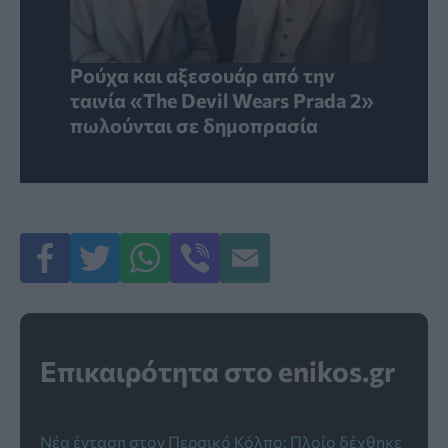
Ρούχα και αξεσουάρ από την
ταινία «The Devil Wears Prada 2»
πωλούνται σε δημοπρασία
Επικαιρότητα στο enikos.gr
Νέα ένταση στον Περσικό Κόλπο: Πλοίο δέχθηκε