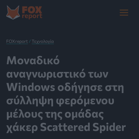
Μετάβαση
στο
Main
περιεχόμενο
Menu
FOXreport
/
Τεχνολογία
Μοναδικό
αναγνωριστικό των
Windows οδήγησε στη
σύλληψη φερόμενου
μέλους της ομάδας
χάκερ Scattered Spider