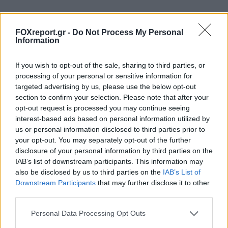
FOXreport.gr -
Do Not Process My Personal
Information
If you wish to opt-out of the sale, sharing to third parties, or
processing of your personal or sensitive information for
targeted advertising by us, please use the below opt-out
section to confirm your selection. Please note that after your
opt-out request is processed you may continue seeing
interest-based ads based on personal information utilized by
us or personal information disclosed to third parties prior to
your opt-out. You may separately opt-out of the further
disclosure of your personal information by third parties on the
IAB’s list of downstream participants. This information may
Τρεις πλατφόρμες phishing παρακάμπτουν
also be disclosed by us to third parties on the
IAB’s List of
το MFA και στοχεύουν λογαριασμούς
Downstream Participants
that may further disclose it to other
third parties.
Microsoft 365
Personal Data Processing Opt Outs
ΤΕΧΝΟΛΟΓΊΑ
09:00, 08/08/2026