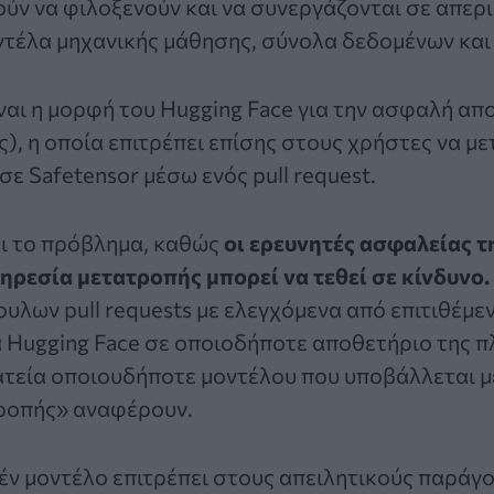
ύν να φιλοξενούν και να συνεργάζονται σε απερ
ντέλα μηχανικής μάθησης, σύνολα δεδομένων και
ίναι η μορφή του Hugging Face για την ασφαλή α
ς)
, η οποία επιτρέπει επίσης στους χρήστες να μ
σε Safetensor μέσω ενός pull request.
αι το πρόβλημα, καθώς
οι ερευνητές ασφαλείας τ
πηρεσία μετατροπής μπορεί να τεθεί σε κίνδυνο.
λων pull requests με ελεγχόμενα από επιτιθέμε
α Hugging Face σε οποιοδήποτε αποθετήριο της 
ατεία οποιουδήποτε μοντέλου που υποβάλλεται 
ροπής» αναφέρουν.
έν μοντέλο επιτρέπει στους απειλητικούς παράγο