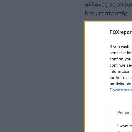
αλλαγές σε οποιο
bot μετατροπής.
FOXreport
If you wish 
sensitive in
confirm you
continue se
information 
further disc
participants
Downstream 
Persona
I want t