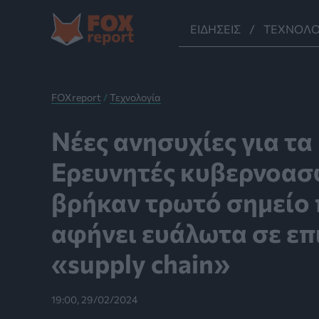
Μετάβαση
στο
ΕΙΔΉΣΕΙΣ
ΤΕΧΝΟΛΟ
περιεχόμενο
FOXreport
/
Τεχνολογία
Νέες ανησυχίες για τα
Ερευνητές κυβερνοασ
βρήκαν τρωτό σημείο 
αφήνει ευάλωτα σε επ
«supply chain»
19:00, 29/02/2024