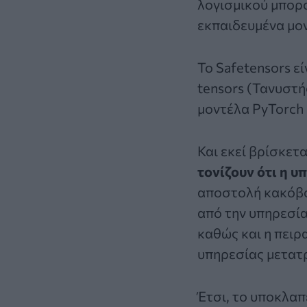
λογισμικού μπορο
εκπαιδευμένα μο
Το Safetensors ε
tensors (Τανυστή
μοντέλα PyTorch 
Και εκεί βρίσκετ
τονίζουν ότι η υ
αποστολή κακόβου
από την υπηρεσί
καθώς και η πειρ
υπηρεσίας μετατ
Έτσι, το υποκλαπ