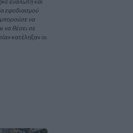
ηκε ευάλωτη και
ίδα εφοδιασμού
 μπορούσε να
ι να θέσει σε
σία»
κατέληξαν οι