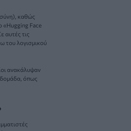
οσύνη)
, καθώς
ο «Hugging Face
ε αυτές τις
σω του λογισμικού
ίοι ανακάλυψαν
βδομάδα, όπως
»
αμματιστές