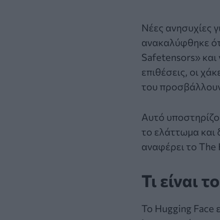
Νέες ανησυχίες γ
ανακαλύφθηκε ότ
Safetensors» και
επιθέσεις, οι
χάκ
του προσβάλλουν 
Αυτό υποστηρίζου
το ελάττωμα και
αναφέρει το The
Τι είναι 
Το Hugging Face 