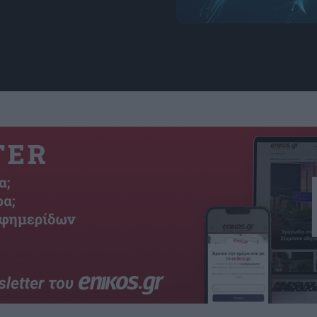
πηγή: freepik.com