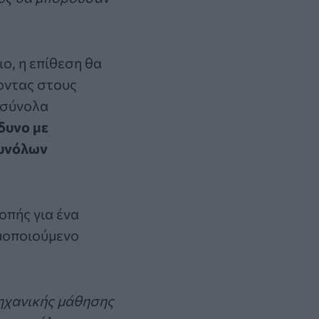
ο, η επίθεση θα
οντας στους
 σύνολα
δυνο με
συνόλων
οπής για ένα
ιμοποιούμενο
μηχανικής μάθησης