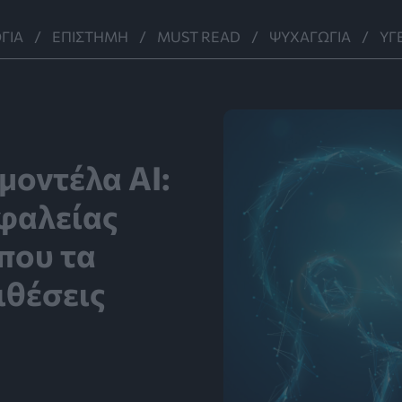
ΓΊΑ
ΕΠΙΣΤΉΜΗ
MUST READ
ΨΥΧΑΓΩΓΊΑ
ΥΓ
 μοντέλα ΑΙ:
φαλείας
που τα
ιθέσεις