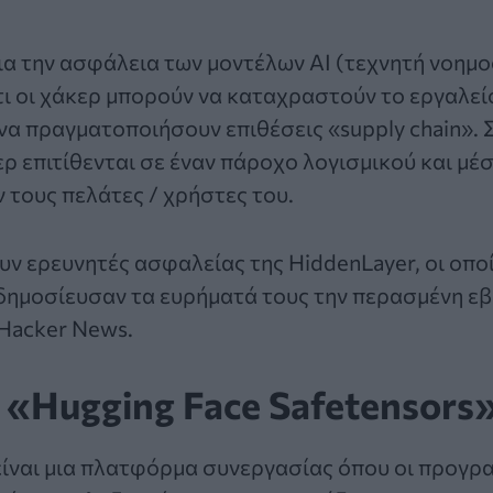
ια την ασφάλεια των μοντέλων
AI (τεχνητή νοημ
ι οι χάκερ μπορούν να καταχραστούν το εργαλεί
 να πραγματοποιήσουν επιθέσεις «supply chain». Σ
ερ
επιτίθενται σε έναν πάροχο λογισμικού και μέ
τους πελάτες / χρήστες του.
ν ερευνητές ασφαλείας της HiddenLayer, οι οπο
 δημοσίευσαν τα ευρήματά τους την περασμένη ε
 Hacker News.
το «Hugging Face Safetensors
είναι μια πλατφόρμα συνεργασίας όπου οι προγρ