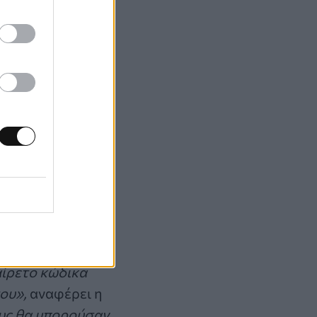
υ
s – και να
να δημιουργήσουν
νη επίθεση
αίρετο κώδικα
του»,
αναφέρει η
ους θα μπορούσαν