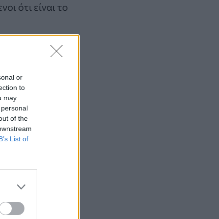
οι ότι είναι το
sonal or
ection to
ou may
 personal
out of the
 downstream
B’s List of