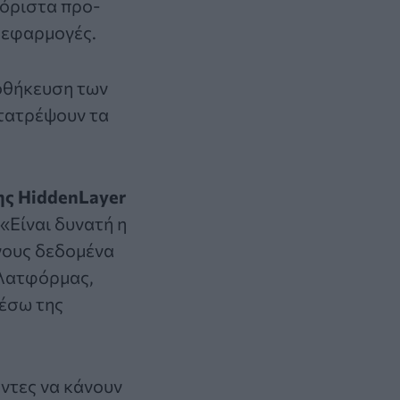
ιόριστα προ-
 εφαρμογές.
ποθήκευση των
ετατρέψουν τα
ης HiddenLayer
«Είναι δυνατή η
νους δεδομένα
πλατφόρμας,
μέσω της
ντες να κάνουν