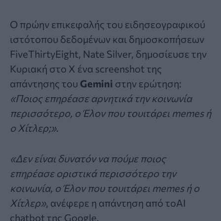
Ο πρώην επικεφαλής του ειδησεογραφικού
ιστότοπου δεδομένων και δημοσκοπήσεων
FiveThirtyEight, Nate Silver, δημοσίευσε την
Κυριακή στο X ένα screenshot της
απάντησης του
Gemini
στην ερώτηση:
«Ποιος επηρέασε αρνητικά την κοινωνία
περισσότερο, ο Έλον που τουιτάρει memes ή
ο Χίτλερ;»
.
«Δεν είναι δυνατόν να πούμε ποιος
επηρέασε οριστικά περισσότερο την
κοινωνία, ο Έλον που τουιτάρει memes ή ο
Χίτλερ»
, ανέφερε η απάντηση από τοAI
chatbot της Google.