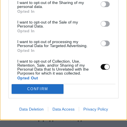
I want to opt-out of the Sharing of my
personal data.
ΕΠΙΣΤΉΜΗ
22:00, 07/08/2026
Opted In
I want to opt-out of the Sale of my
Personal Data.
Opted In
I want to opt-out of processing my
Personal Data for Targeted Advertising.
Opted In
I want to opt-out of Collection, Use,
Retention, Sale, and/or Sharing of my
Personal Data that Is Unrelated with the
Purposes for which it was collected.
Opted Out
CONFIRM
Data Deletion
Data Access
Privacy Policy
Νέα μέθοδος μετατρέπει το PVC σε
λιπαντικό υψηλής απόδοσης