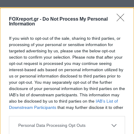
ΤΕΧΝΟΛΟΓΊΑ
09:00, 08/08/2026
FOXreport.gr -
Do Not Process My Personal
Information
If you wish to opt-out of the sale, sharing to third parties, or
processing of your personal or sensitive information for
targeted advertising by us, please use the below opt-out
section to confirm your selection. Please note that after your
opt-out request is processed you may continue seeing
interest-based ads based on personal information utilized by
us or personal information disclosed to third parties prior to
your opt-out. You may separately opt-out of the further
disclosure of your personal information by third parties on the
IAB’s list of downstream participants. This information may
also be disclosed by us to third parties on the
IAB’s List of
Downstream Participants
that may further disclose it to other
Νέοι υπέρλεπτοι υπεραγωγοί ανοίγουν τον
third parties.
δρόμο για μικρότερες και αποδοτικότερες
Personal Data Processing Opt Outs
κβαντικές συσκευές