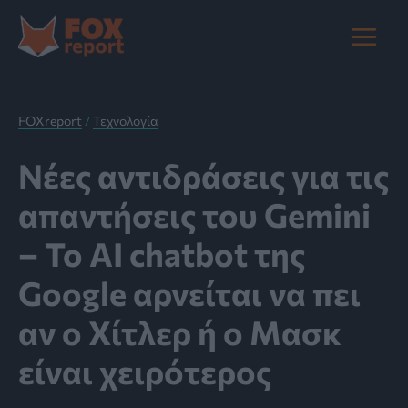
Μετάβαση
στο
Main
περιεχόμενο
Menu
FOXreport
/
Τεχνολογία
Νέες αντιδράσεις για τις
απαντήσεις του Gemini
– Το AI chatbot της
Google αρνείται να πει
αν ο Χίτλερ ή ο Μασκ
είναι χειρότερος