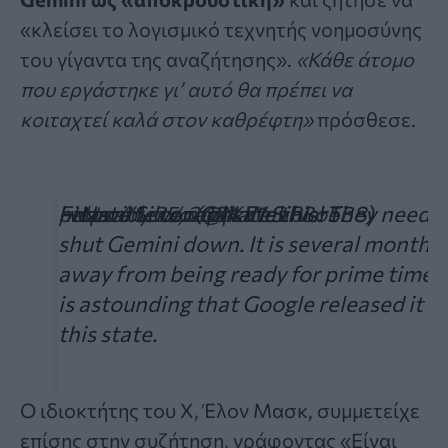
«κλείσει το λογισμικό τεχνητής νοημοσύνης
του γίγαντα της αναζήτησης».
«Κάθε άτομο
που εργάστηκε γι’ αυτό θα πρέπει να
κοιταχτεί καλά στον καθρέφτη»
πρόσθεσε.
I was able to replicate this! They need t
https://t.co/wCqKE1eLbI
pic.twitter.com/dxWavP3oei
— Nate Silver (@NateSilver538)
February 25, 2024
shut Gemini down. It is several months
away from being ready for prime time. I
is astounding that Google released it in
this state.
Ο ιδιοκτήτης του X, Έλον Μασκ, συμμετείχε
επίσης στην συζήτηση, γράφοντας «Είναι