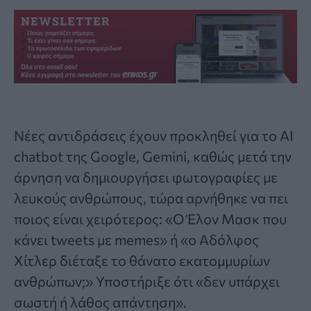
Νέες αντιδράσεις έχουν προκληθεί για το AI
chatbot της Google,
Gemini
, καθώς μετά την
άρνηση να δημιουργήσει φωτογραφίες με
λευκούς ανθρώπους
, τώρα αρνήθηκε να πει
ποιος είναι χειρότερος: «Ο Έλον Μασκ που
κάνει tweets με memes» ή «o Αδόλφος
Χίτλερ διέταξε το θάνατο εκατομμυρίων
ανθρώπων;» Υποστήριξε ότι «δεν υπάρχει
σωστή ή λάθος απάντηση».