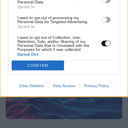
Personal Data.
Opted In
Νέα μέθοδος μετατρέπει το PVC σε
λιπαντικό υψηλής απόδοσης
I want to opt-out of processing my
Personal Data for Targeted Advertising.
Opted In
ΕΠΙΣΤΉΜΗ
19:00, 07/08/2026
I want to opt-out of Collection, Use,
Retention, Sale, and/or Sharing of my
Personal Data that Is Unrelated with the
Purposes for which it was collected.
Opted Out
CONFIRM
Data Deletion
Data Access
Privacy Policy