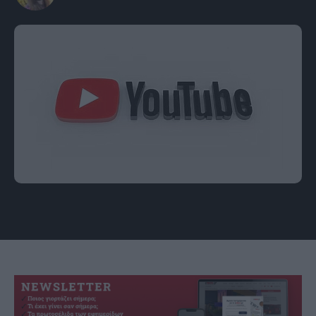
Εικόνα: indiatoday.in