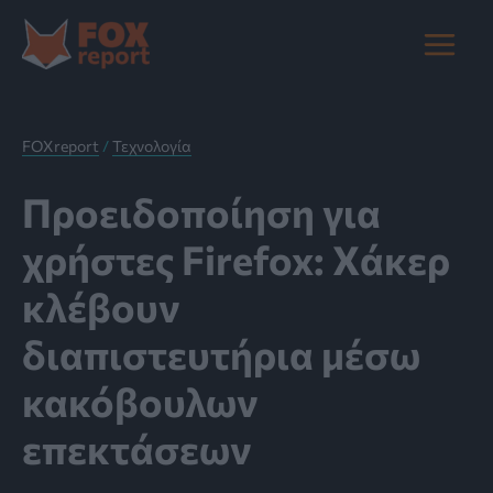
Μετάβαση
στο
Main
περιεχόμενο
Menu
FOXreport
/
Τεχνολογία
Προειδοποίηση για
χρήστες Firefox: Χάκερ
κλέβουν
διαπιστευτήρια μέσω
κακόβουλων
επεκτάσεων