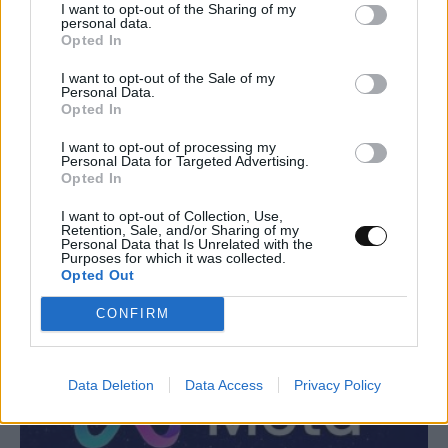
I want to opt-out of the Sharing of my
personal data.
Opted In
I want to opt-out of the Sale of my
Personal Data.
Opted In
I want to opt-out of processing my
Personal Data for Targeted Advertising.
Νέα μέθοδος μετατρέπει το PVC σε
Opted In
λιπαντικό υψηλής απόδοσης
I want to opt-out of Collection, Use,
Retention, Sale, and/or Sharing of my
Personal Data that Is Unrelated with the
ΕΠΙΣΤΉΜΗ
19:00, 07/08/2026
Purposes for which it was collected.
Opted Out
CONFIRM
Data Deletion
Data Access
Privacy Policy