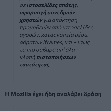
σε
ιστοσελίδες απάτης
,
υφαρπαγή συνεδριών
χρηστών
για απόκτηση
προμηθειών από ιστοσελίδες
αγορών, κατασκοπεία μέσω
αόρατων iframes, και – ίσως
το πιο σοβαρό απ’ όλα –
κλοπή
πιστοποιήσεων
ταυτότητας
.
Η Mozilla έχει ήδη αναλάβει δράση