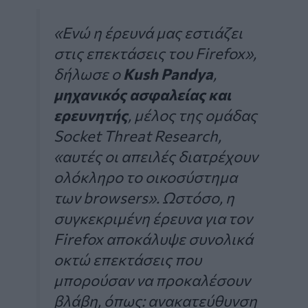
«Ενώ η έρευνά μας εστιάζει
στις επεκτάσεις του Firefox»,
δήλωσε ο
Kush Pandya
,
μηχανικός ασφαλείας και
ερευνητής
, μέλος της ομάδας
Socket Threat Research,
«αυτές οι απειλές διατρέχουν
ολόκληρο το οικοσύστημα
των browsers». Ωστόσο, η
συγκεκριμένη έρευνα για τον
Firefox αποκάλυψε συνολικά
οκτώ επεκτάσεις που
μπορούσαν να προκαλέσουν
βλάβη, όπως: ανακατεύθυνση