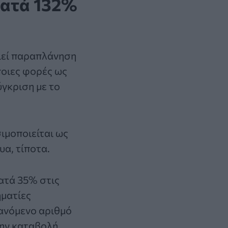
κατά 132%
οιεί παραπλάνηση
οιες φορές ως
ύγκριση με το
ιμοποιείται ως
υα, τίποτα.
ατά 35% στις
ηματίες
ξανόμενο αριθμό
την καταβολή