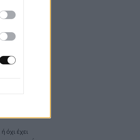
ε πίσω και να
ν το γεγονός ότι
μές λύτρων έχει
 όχι απρόβλεπτο.
ου, καλύτερης
ουν, προφανώς
ή όχι έχει