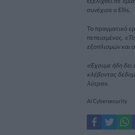
εξελιχθεί σε
«μια
συνέχισε ο Ellis.
Το πραγματικό ερώ
πεπεισμένος.
«Το
εξοπλισμών και ο
«Έχουμε ήδη δει
κλέβοντας δεδομέ
λύτρα»
.
AI
Cybersecurity