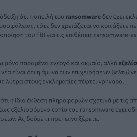
όδειξη ότι η απειλή του
ransomware
δεν έχει εκλ
οασφάλειας, τότε δεν χρειάζεται να κοιτάξετε π
οποίηση του FBI για τις επιθέσεις ransomware-as
ι μόνο παραμένει ενεργό και ακμαίο, αλλά
εξελίσ
ά νέα είναι ότι η άμυνα των επιχειρήσεων βελτιώνε
ε λύτρα στους εγκληματίες πέφτει γρήγορα.
ι ότι η ίδια έκθεση πληροφοριών σχετικά με τις 
χέως εξελισσόμενο τοπίο του ransomware έχει οδ
σεων. Ας δούμε τι πρέπει να ξέρετε.