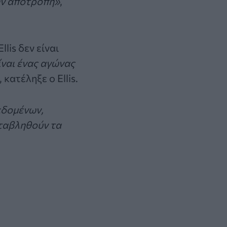
την αποτροπή»
,
lis δεν είναι
ίναι ένας αγώνας
, κατέληξε ο Ellis.
εδομένων,
αταβληθούν τα