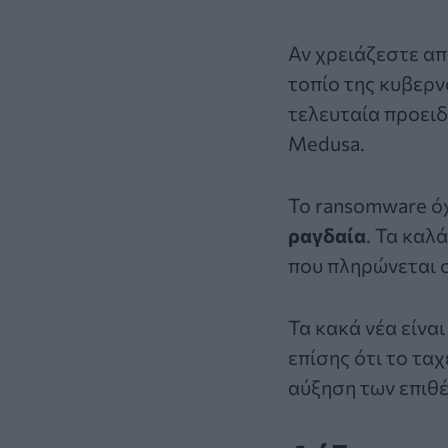
Αν χρειάζεστε απ
τοπίο της κυβερν
τελευταία προειδ
Medusa.
Το ransomware όχ
ραγδαία
. Τα καλ
που πληρώνεται σ
Τα κακά νέα είνα
επίσης ότι το τα
αύξηση των επιθέ