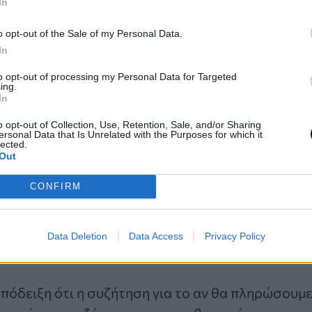
δυναμίες, αυτό δεν είναι η στιγμή για να καθίσετ
In
πειλή έχει τελειώσει.
o opt-out of the Sale of my Personal Data.
In
 πληρωμές Ransomware
to opt-out of processing my Personal Data for Targeted
ing.
In
φέροντα ευρήματα στην αναφορά της Ontinue ήτα
ν που κερδίζουν οι επιτιθέμενοι από τις πληρω
o opt-out of Collection, Use, Retention, Sale, and/or Sharing
ersonal Data that Is Unrelated with the Purposes for which it
ο πάνω από το ένα τρίτο.
lected.
Out
ρυτής της
Bugcrowd
, το βρίσκει ενδιαφέρον αλλά
CONFIRM
ξημένης πίεσης από τις αρχές επιβολής του νόμ
ασίας και οργανισμών που αρνούνται να πληρώσ
Data Deletion
Data Access
Privacy Policy
ι αντίκτυπο»
, είπε ο Ellis.
απόδειξη ότι η συζήτηση για το αν θα πληρώσουμε 