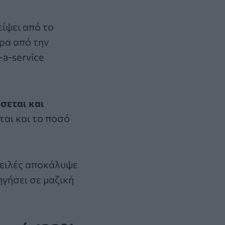
είψει από το
έρα από την
-a-service
σεται και
ται και το ποσό
απειλές αποκάλυψε
ηγήσει σε μαζική