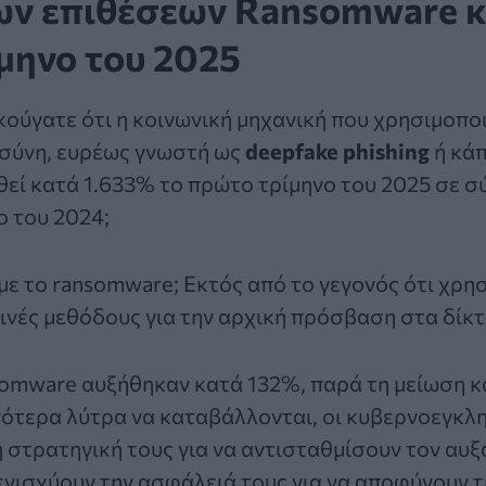
ων επιθέσεων Ransomware 
ίμηνο του 2025
ακούγατε ότι η κοινωνική μηχανική που χρησιμοπ
οσύνη, ευρέως γνωστή ως
deepfake
phishing
ή κάπ
ξηθεί κατά 1.633% το πρώτο τρίμηνο του 2025 σε σ
ο του 2024;
με το ransomware; Εκτός από το γεγονός ότι χρησ
κοινές μεθόδους για την αρχική πρόσβαση στα δίκτ
somware αυξήθηκαν κατά 132%, παρά τη μείωση κ
ότερα λύτρα να καταβάλλονται, οι κυβερνοεγκλ
στρατηγική τους για να αντισταθμίσουν τον αυ
ενισχύουν την ασφάλειά τους για να αποφύγουν 