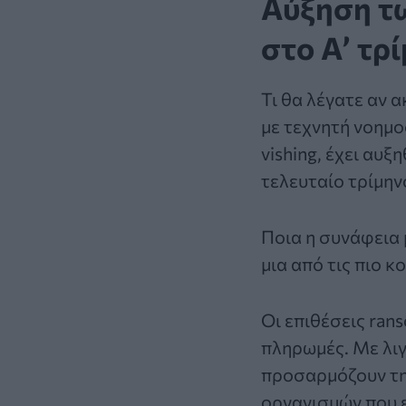
Αύξηση τ
στο Α’ τρ
Τι θα λέγατε αν 
με τεχνητή νοημ
vishing, έχει αυ
τελευταίο τρίμην
Ποια η συνάφεια 
μια από τις πιο 
Οι επιθέσεις ran
πληρωμές. Με λιγ
προσαρμόζουν τη 
οργανισμών που 