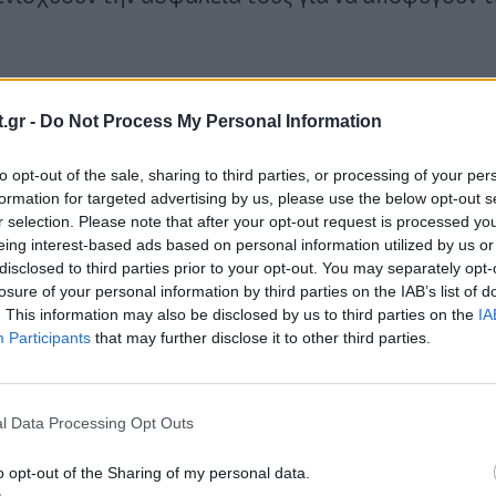
ενημερωνόσασταν ότι οι επιθέσεις
adversary-in-t
.gr -
Do Not Process My Personal Information
ησυχητική ταχύτητα; Ξέρετε, αυτές οι έξυπνες τε
νται για να κλέβουν session
cookies
, επιτρέποντ
to opt-out of the sale, sharing to third parties, or processing of your per
ου ransomware να αποκτούν πρόσβαση στους λογ
formation for targeted advertising by us, please use the below opt-out s
r selection. Please note that after your opt-out request is processed y
ύν για κωδικούς 2FA.
eing interest-based ads based on personal information utilized by us or
disclosed to third parties prior to your opt-out. You may separately opt-
losure of your personal information by third parties on the IAB’s list of
φοριών απειλών της
Ontinue
από τις 25 Μαρτίο
. This information may also be disclosed by us to third parties on the
IA
περισσότερα.
«Το τοπίο των κυβερνοαπειλών δεν 
Participants
that may further disclose it to other third parties.
γίνεται πιο επιθετικό»
.
l Data Processing Opt Outs
ενους να εκμεταλλεύονται τεχνητή νοημοσύνη, α
όμιμα εργαλεία λογισμικού για να παρακάμπτουν 
o opt-out of the Sharing of my personal data.