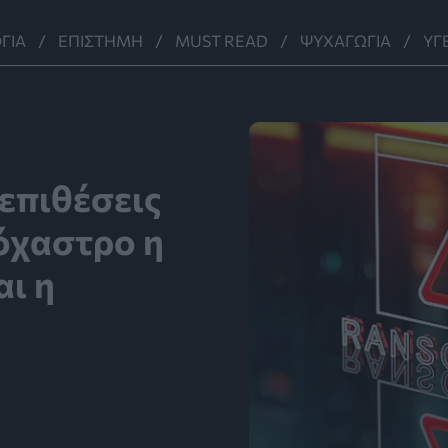
ΓΊΑ
ΕΠΙΣΤΉΜΗ
MUST READ
ΨΥΧΑΓΩΓΊΑ
ΥΓ
επιθέσεις
όχαστρο η
ι η