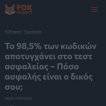
Μετάβαση
στο
Main
περιεχόμενο
Menu
FOXreport
/
Τεχνολογία
Το 98,5% των κωδικών
αποτυγχάνει στο τεστ
ασφαλείας – Πόσο
ασφαλής είναι ο δικός
σου;
09:32, 17/07/2025