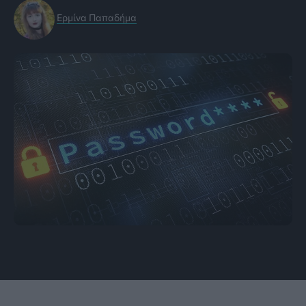
Ερμίνα Παπαδήμα
Εικόνα: ccsipro.com