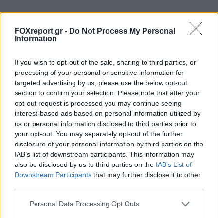
Στον «καθρεφτένιο κόσμο» τα σωματίδια
μετατρέπονται σε κβαντικά κύματα –
FOXreport.gr -
Do Not Process My Personal
Information
Λύνεται το παράδοξο του μαγνητικού
μονόπολου
If you wish to opt-out of the sale, sharing to third parties, or
processing of your personal or sensitive information for
ΕΠΙΣΤΉΜΗ
19:00, 10/08/2026
targeted advertising by us, please use the below opt-out
section to confirm your selection. Please note that after your
opt-out request is processed you may continue seeing
interest-based ads based on personal information utilized by
us or personal information disclosed to third parties prior to
your opt-out. You may separately opt-out of the further
disclosure of your personal information by third parties on the
IAB’s list of downstream participants. This information may
also be disclosed by us to third parties on the
IAB’s List of
Downstream Participants
that may further disclose it to other
third parties.
Personal Data Processing Opt Outs