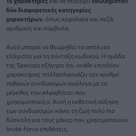
15 χαρακτήρες
και να περιέχει
τουλάχιστον
δύο διαφορετικές κατηγορίες
χαρακτήρων
, όπως κεφαλαία και πεζά,
αριθμούς και σύμβολα.
Αυτό μπορεί να θεωρηθεί το απόλυτο
ελάχιστο για τη σύνταξη κωδικού. Η ομάδα
της Specops εξήγησε ότι
«κάθε επιπλέον
χαρακτήρας πολλαπλασιάζει τον αριθμό
πιθανών συνδυασμών ανάλογα με το
μέγεθος του αλφαβήτου που
χρησιμοποιείς»
. Αυτή η εκθετική αύξηση
των συνδυασμών κάνει τη ζωή πολύ πιο
δύσκολη για τους χάκερ που χρησιμοποιούν
brute-force επιθέσεις.