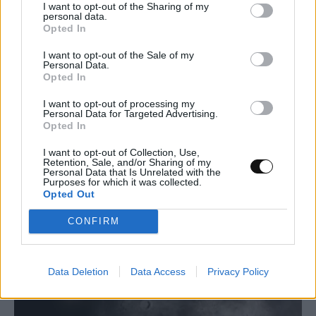
I want to opt-out of the Sharing of my
personal data.
Opted In
Φυσικοί παρακολουθούν ηλεκτρόνια να
I want to opt-out of the Sale of my
σχηματίζουν και να ανασχηματίζουν
Personal Data.
Opted In
συνυπάρχουσες φάσεις
I want to opt-out of processing my
Personal Data for Targeted Advertising.
ΕΠΙΣΤΉΜΗ
17:00, 10/08/2026
Opted In
I want to opt-out of Collection, Use,
Retention, Sale, and/or Sharing of my
Personal Data that Is Unrelated with the
Purposes for which it was collected.
Opted Out
CONFIRM
Data Deletion
Data Access
Privacy Policy