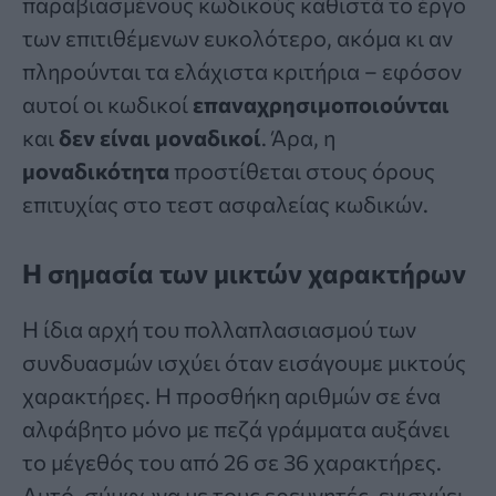
παραβιασμένους κωδικούς καθιστά το έργο
των επιτιθέμενων ευκολότερο, ακόμα κι αν
πληρούνται τα ελάχιστα κριτήρια – εφόσον
αυτοί οι κωδικοί
επαναχρησιμοποιούνται
και
δεν είναι μοναδικοί
. Άρα, η
μοναδικότητα
προστίθεται στους όρους
επιτυχίας στο τεστ ασφαλείας κωδικών.
Η σημασία των μικτών χαρακτήρων
Η ίδια αρχή του πολλαπλασιασμού των
συνδυασμών ισχύει όταν εισάγουμε μικτούς
χαρακτήρες. Η προσθήκη αριθμών σε ένα
αλφάβητο μόνο με πεζά γράμματα αυξάνει
το μέγεθός του από 26 σε 36 χαρακτήρες.
Αυτό, σύμφωνα με τους ερευνητές, ενισχύει