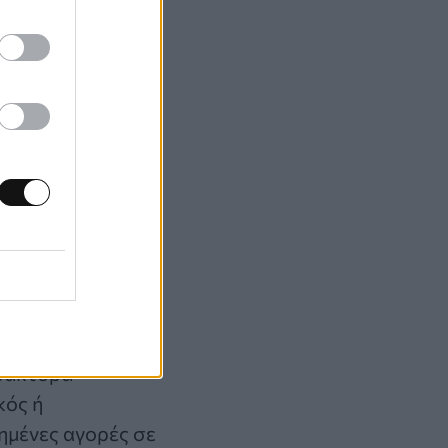
ι να
ο ως πειστικό
ύνης δεν μπορεί
ίνεται αόρατη σε
της Google της
ατα για τη
ιμένο πάροχο.
πράκτορα
κός ή
ημένες αγορές σε