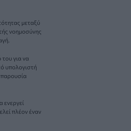
τότητας μεταξύ
ητής νοημοσύνης
αγή.
 του για να
τό υπολογιστή
ν παρουσία
α ενεργεί
ελεί πλέον έναν