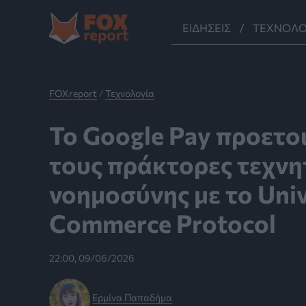
Μετάβαση
στο
ΕΙΔΉΣΕΙΣ
ΤΕΧΝΟΛΟ
περιεχόμενο
FOXreport
/
Τεχνολογία
Το Google Pay προετοι
τους πράκτορες τεχνη
νοημοσύνης με το Univ
Commerce Protocol
22:00, 09/06/2026
Ερμίνα Παπαδήμα