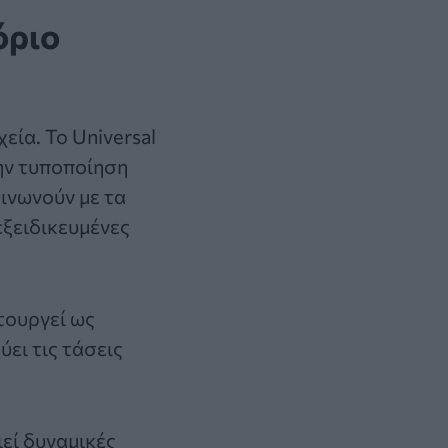
όριο
εία. Το Universal
ην τυποποίηση
ινωνούν με τα
εξειδικευμένες
τουργεί ως
ει τις τάσεις
ιεί δυναμικές