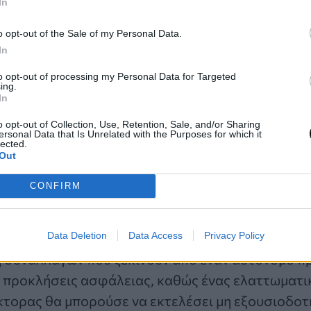
In
ροϊόντων, οι τιμές και η διαθεσιμότητα θα πρέπε
ς δεδομένα αναγνώσιμα από μηχανές και όχι μόν
o opt-out of the Sale of my Personal Data.
In
ώπινο κοινό. Αν ένας πράκτορας τεχνητής νοημοσ
εδομένα του αποθέματός σας, η επιχείρησή σας γ
to opt-out of processing my Personal Data for Targeted
ing.
ρικό κανάλι.
In
o opt-out of Collection, Use, Retention, Sale, and/or Sharing
ersonal Data that Is Unrelated with the Purposes for which it
μολόγηση των συναλλαγών μέσω της πλατφόρμας 
lected.
Out
ακή θέα στις εμπορικές τάσεις, εγείροντας ζητήμ
ν δεδομένων και την εξάρτηση από έναν συγκεκρ
CONFIRM
ς ασφάλειας και ο ανθρώπινος έλεγχος
Data Deletion
Data Access
Privacy Policy
 συναλλαγών που ξεκινούν από έναν αυτόνομο 
ς προκλήσεις ασφάλειας, καθώς ένας ελαττωματι
τορας θα μπορούσε να εκτελέσει μη εξουσιοδοτ