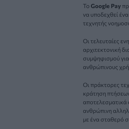
Το
Google Pay
πρ
να υποδεχθεί έν
τεχνητής νοημοσ
Οι τελευταίες εν
αρχιτεκτονική δι
συμψηφισμού για 
ανθρώπινους χρή
Οι πράκτορες τεχ
κράτηση πτήσεων
αποτελεσματικά 
ανθρώπινη αλληλε
με ένα σταθερό σ