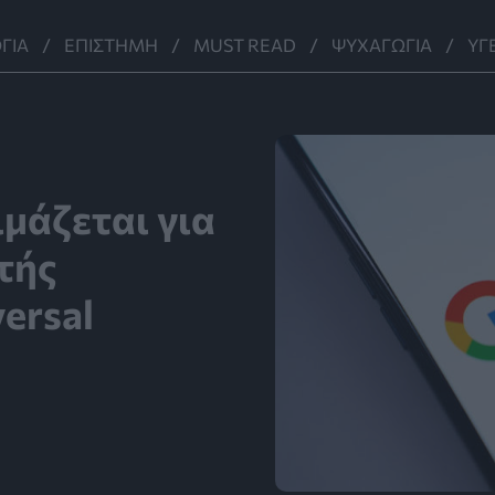
ΓΊΑ
ΕΠΙΣΤΉΜΗ
MUST READ
ΨΥΧΑΓΩΓΊΑ
ΥΓ
μάζεται για
τής
ersal