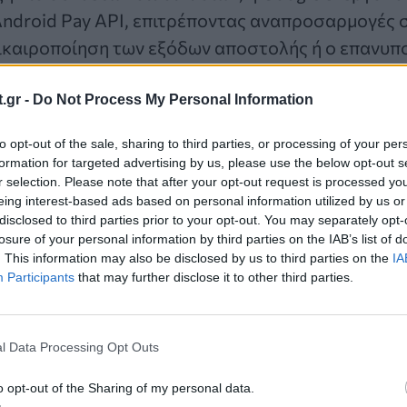
Android Pay API, επιτρέποντας αναπροσαρμογές 
πικαιροποίηση των εξόδων αποστολής ή ο επανυπ
διακόπτεται η διαδικασία.
.gr -
Do Not Process My Personal Information
ινόμενη υποστήριξη WebView επιτρέπει την ολοκ
to opt-out of the sale, sharing to third parties, or processing of your per
 εφαρμογών τρίτων, όπου αναμένεται να αυξηθεί
formation for targeted advertising by us, please use the below opt-out s
r selection. Please note that after your opt-out request is processed y
eing interest-based ads based on personal information utilized by us or
disclosed to third parties prior to your opt-out. You may separately opt-
τητες της αγοράς και η βελτιστοποίηση
losure of your personal information by third parties on the IAB’s list of
. This information may also be disclosed by us to third parties on the
IA
Participants
that may further disclose it to other third parties.
ιδιού του πελάτη, που κάποτε καθοριζόταν από κ
ται πλέον στην ικανότητα ενός πράκτορα να αναλ
 εκτελεί μια συναλλαγή μέσω ενός API. Οι ηγέτες
l Data Processing Opt Outs
ξετάσουν τη «βελτιστοποίηση μηχανών αναζήτηση
o opt-out of the Sharing of my personal data.