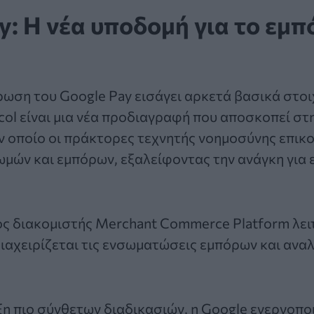
y: Η νέα υποδομή για το εμπ
ωση του Google Pay εισάγει αρκετά βασικά στοιχ
ol είναι μια νέα προδιαγραφή που αποσκοπεί στ
ν οποίο οι πράκτορες τεχνητής νοημοσύνης επικο
ών και εμπόρων, εξαλείφοντας την ανάγκη για 
ος διακομιστής Merchant Commerce Platform λει
ιαχειρίζεται τις ενσωματώσεις εμπόρων και αναλύ
ξη πιο σύνθετων διαδικασιών, η Google ενεργοπο