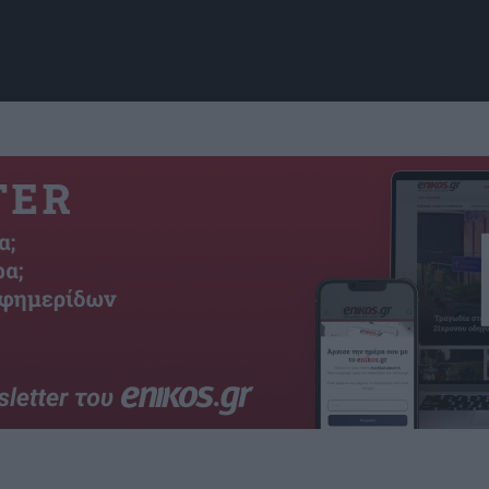
Εικόνα: encrypted-tbn0