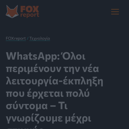
Μετάβαση
στο
Main
περιεχόμενο
Menu
FOXreport
/
Τεχνολογία
WhatsApp: Όλοι
περιμένουν την νέα
λειτουργία-έκπληξη
που έρχεται πολύ
σύντομα – Τι
γνωρίζουμε μέχρι