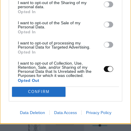
I want to opt-out of the Sharing of my
personal data.
Ψεύτικα PDF και εφαρμογές συνομιλίας
Opted In
μετατρέπουν υπολογιστές και Android σε
I want to opt-out of the Sale of my
Personal Data.
εργαλεία κατασκοπείας
Opted In
ΤΕΧΝΟΛΟΓΊΑ
09:00, 09/08/2026
I want to opt-out of processing my
Personal Data for Targeted Advertising.
Opted In
I want to opt-out of Collection, Use,
Retention, Sale, and/or Sharing of my
Personal Data that Is Unrelated with the
Purposes for which it was collected.
Opted Out
CONFIRM
Data Deletion
Data Access
Privacy Policy