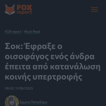
Μετάβαση
στο
Main
περιεχόμενο
Menu
FOXreport
/
Must Read
Σοκ: Έφραξε ο
οισοφάγος ενός άνδρα
έπειτα από κατανάλωση
κοινής υπερτροφής
08:30, 11/06/2025
Ερμίνα Παπαδήμα