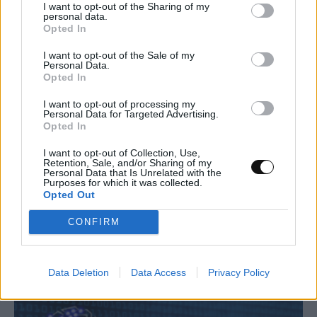
I want to opt-out of the Sharing of my
personal data.
Opted In
I want to opt-out of the Sale of my
Personal Data.
Opted In
I want to opt-out of processing my
Personal Data for Targeted Advertising.
Opted In
I want to opt-out of Collection, Use,
Υπολογιστικό μικροσκόπιο καταγράφει
Retention, Sale, and/or Sharing of my
Personal Data that Is Unrelated with the
25,2 δισεκατομμύρια pixels το
Purposes for which it was collected.
δευτερόλεπτο σε τεράστιο πεδίο θέασης
Opted Out
CONFIRM
ΕΠΙΣΤΉΜΗ
11:00, 05/08/2026
Data Deletion
Data Access
Privacy Policy