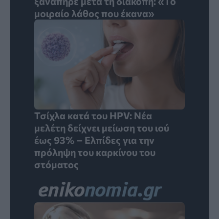
ξαναπήρε μετά τη διακοπή: «Το
μοιραίο λάθος που έκανα»
Τσίχλα κατά του HPV: Νέα
μελέτη δείχνει μείωση του ιού
έως 93% – Ελπίδες για την
πρόληψη του καρκίνου του
στόματος