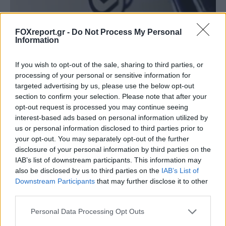
FOXreport.gr -
Do Not Process My Personal
Information
If you wish to opt-out of the sale, sharing to third parties, or
processing of your personal or sensitive information for
targeted advertising by us, please use the below opt-out
Η OpenAI αποκαλύπτει πώς
section to confirm your selection. Please note that after your
κυβερνοεγκληματίες χρησιμοποιούσαν το
opt-out request is processed you may continue seeing
interest-based ads based on personal information utilized by
ChatGPT για οργανωμένες διαδικτυακές
us or personal information disclosed to third parties prior to
απάτες
your opt-out. You may separately opt-out of the further
disclosure of your personal information by third parties on the
ΤΕΧΝΟΛΟΓΊΑ
13:00, 05/08/2026
IAB’s list of downstream participants. This information may
also be disclosed by us to third parties on the
IAB’s List of
Downstream Participants
that may further disclose it to other
third parties.
Personal Data Processing Opt Outs