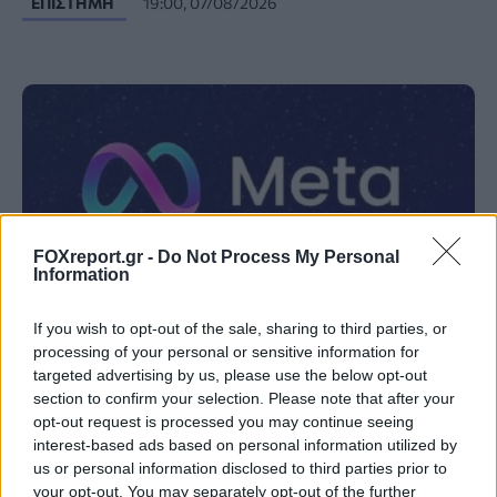
ΕΠΙΣΤΉΜΗ
19:00, 07/08/2026
FOXreport.gr -
Do Not Process My Personal
Information
If you wish to opt-out of the sale, sharing to third parties, or
processing of your personal or sensitive information for
targeted advertising by us, please use the below opt-out
AI μοντέλο της Meta απέκτησε πρόσβαση
section to confirm your selection. Please note that after your
στο διαδίκτυο και εκμεταλλεύτηκε
opt-out request is processed you may continue seeing
interest-based ads based on personal information utilized by
ευπάθεια κατά τη διάρκεια δοκιμής
us or personal information disclosed to third parties prior to
your opt-out. You may separately opt-out of the further