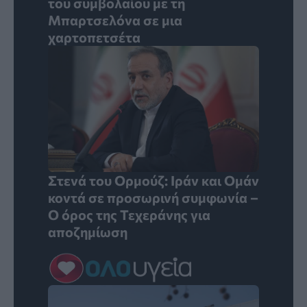
του συμβολαίου με τη
Μπαρτσελόνα σε μια
χαρτοπετσέτα
Στενά του Ορμούζ: Ιράν και Ομάν
κοντά σε προσωρινή συμφωνία –
Ο όρος της Τεχεράνης για
αποζημίωση