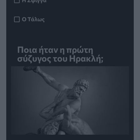
Η Σφίγγα
Ο Τάλως
Ποια ήταν η πρώτη
σύζυγος του Ηρακλή;