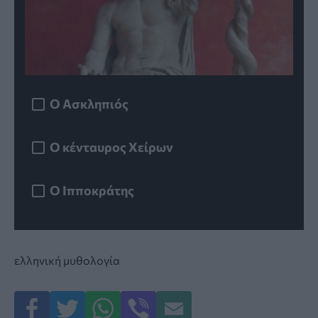
Ο Ασκληπιός
Ο κένταυρος Χείρων
Ο Ιπποκράτης
ελληνική μυθολογία