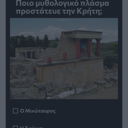
Ποιο μυθολογικό πλάσμα
προστάτευε την Κρήτη;
Ο Μινώταυρος