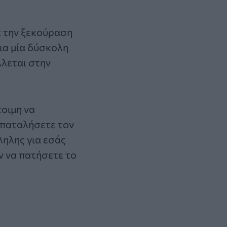
ε την ξεκούραση
ια μία δύσκολη
λλεται στην
τοιμη να
 σπαταλήσετε τον
ηλης για εσάς
ν να πατήσετε το