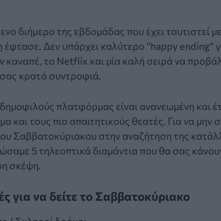
νο διήμερο της εβδομάδας που έχει ταυτιστεί μ
 έφτασε. Δεν υπάρχει καλύτερο “happy ending” γ
ν καναπέ, το
Netflix
και μία καλή σειρά να προβά
 σας κρατά συντροφιά.
 δημοφιλούς πλατφόρμας είναι ανανεωμένη και έ
μα και τους πιο απαιτητικούς θεατές. Για να μην
του Σαββατοκύριακου στην αναζήτηση της κατάλλ
ώσαμε 5 τηλεοπτικά διαμάντια που θα σας κάνου
ρη σκέψη.
ρές για να δείτε το Σαββατοκύριακο