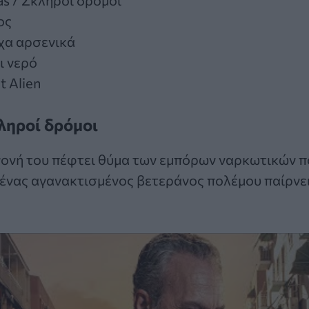
as / Σκληροί δρόμοι
ος
χα αρσενικά
ι νερό
t Alien
κληροί δρόμοι
γονή του πέφτει θύμα των εμπόρων ναρκωτικών π
, ένας αγανακτισμένος βετεράνος πολέμου παίρνε