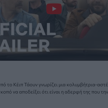
πό το Κέιπ Τάουν γνωρίζει μια κολυμβήτρια-αστέ
σκοπό να αποδείξει ότι είναι η αδερφή της που τη