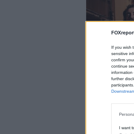
FOXreport
If you wish 
sensitive in
confirm you
continue se
information 
further disc
participants
Downstream 
O Bάλτος
Persona
Η πλημμύρα του α
I want t