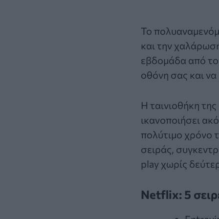
Το πολυαναμενόμε
και την χαλάρωση
εβδομάδα από το
οθόνη σας και να
Η ταινιοθήκη της
ικανοποιήσει ακό
πολύτιμο χρόνο 
σειράς, συγκεντρ
play χωρίς δεύτε
Netflix: 5 σει