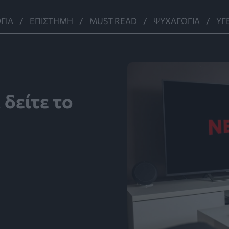
ΓΊΑ
ΕΠΙΣΤΉΜΗ
MUST READ
ΨΥΧΑΓΩΓΊΑ
ΥΓ
α δείτε το