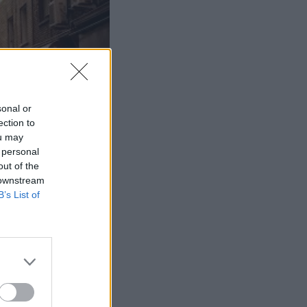
sonal or
ection to
ou may
 personal
out of the
 downstream
B’s List of
τι, το οποίο