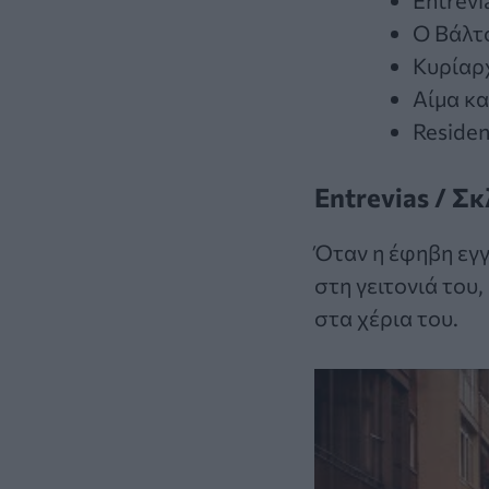
Entrevi
Ο Βάλτ
Κυρίαρ
Αίμα κα
Residen
Entrevias / Σ
Όταν η έφηβη εγ
στη γειτονιά του
στα χέρια του.