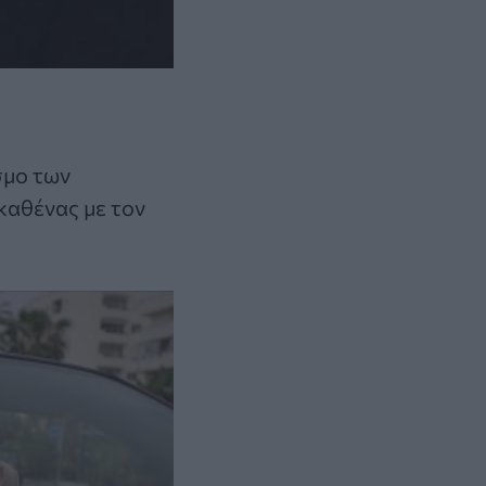
σμο των
καθένας με τον