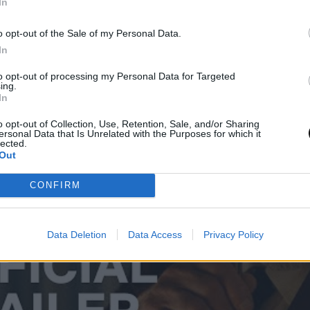
ορά, απάτες από το ’90 και καλά κρυμμένα μυστι
In
έμου.
o opt-out of the Sale of my Personal Data.
In
to opt-out of processing my Personal Data for Targeted
ing.
In
o opt-out of Collection, Use, Retention, Sale, and/or Sharing
ersonal Data that Is Unrelated with the Purposes for which it
lected.
Out
CONFIRM
Data Deletion
Data Access
Privacy Policy