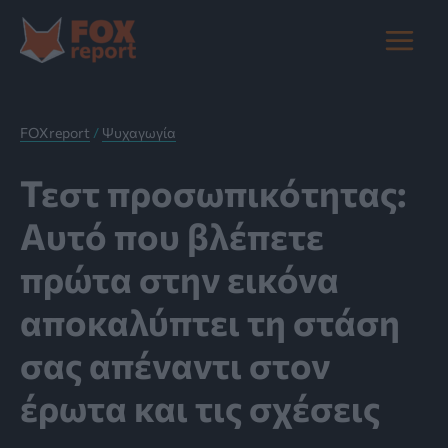
Μετάβαση
στο
Main
περιεχόμενο
Menu
FOXreport
/
Ψυχαγωγία
Τεστ προσωπικότητας:
Αυτό που βλέπετε
πρώτα στην εικόνα
αποκαλύπτει τη στάση
σας απέναντι στον
έρωτα και τις σχέσεις