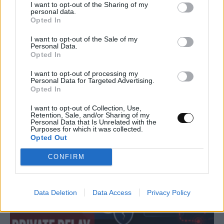
I want to opt-out of the Sharing of my
personal data.
Opted In
I want to opt-out of the Sale of my
Personal Data.
Opted In
Μικροσκοπικό σύστημα λέιζερ ανοίγει τον
I want to opt-out of processing my
Personal Data for Targeted Advertising.
δρόμο για πειράματα θεμελιώδους
Opted In
φυσικής στο διάστημα
I want to opt-out of Collection, Use,
Retention, Sale, and/or Sharing of my
ΕΠΙΣΤΉΜΗ
11:00, 07/08/2026
Personal Data that Is Unrelated with the
Purposes for which it was collected.
Opted Out
CONFIRM
Data Deletion
Data Access
Privacy Policy