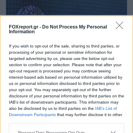
FOXreport.gr -
Do Not Process My Personal
Information
If you wish to opt-out of the sale, sharing to third parties, or
processing of your personal or sensitive information for
targeted advertising by us, please use the below opt-out
section to confirm your selection. Please note that after your
opt-out request is processed you may continue seeing
Νέα μέθοδος κβαντικής κρυπτογράφησης
interest-based ads based on personal information utilized by
us or personal information disclosed to third parties prior to
εμποδίζει την αντιγραφή
your opt-out. You may separately opt-out of the further
κρυπτογραφημένων δεδομένων
disclosure of your personal information by third parties on the
IAB’s list of downstream participants. This information may
ΤΕΧΝΟΛΟΓΊΑ
09:00, 05/08/2026
also be disclosed by us to third parties on the
IAB’s List of
Downstream Participants
that may further disclose it to other
third parties.
Personal Data Processing Opt Outs