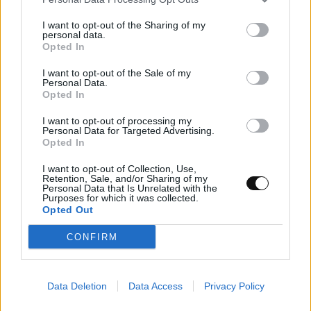
I want to opt-out of the Sharing of my
personal data.
Opted In
I want to opt-out of the Sale of my
Personal Data.
Opted In
I want to opt-out of processing my
Personal Data for Targeted Advertising.
Opted In
I want to opt-out of Collection, Use,
Retention, Sale, and/or Sharing of my
Η κρίσιμη ευπάθεια σε συσκευές SonicWall
Personal Data that Is Unrelated with the
Purposes for which it was collected.
SMA επιτρέπει πλήρη έλεγχο χωρίς καμία
Opted Out
αλληλεπίδραση
CONFIRM
ΤΕΧΝΟΛΟΓΊΑ
22:00, 04/08/2026
Data Deletion
Data Access
Privacy Policy