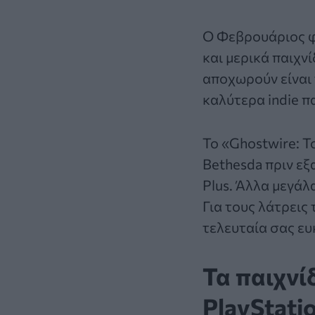
Ο Φεβρουάριος φτ
και μερικά παιχν
αποχωρούν είναι 
καλύτερα indie π
Το «Ghostwire: T
Bethesda πριν εξ
Plus. Άλλα μεγάλα
Για τους λάτρεις 
τελευταία σας ευ
Τα παιχνί
PlayStati