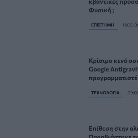
κβαντικές προσομ
Φυσική ;
ΕΠΙΣΤΉΜΗ
11:00, 
Κρίσιμο κενό ασφ
Google Antigravi
προγραμματιστέ
ΤΕΧΝΟΛΟΓΊΑ
09:0
Επίθεση στην αλ
Παραβιάστηκε το