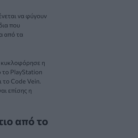
ένεται να φύγουν
δια που
α από τα
υ κυκλοφόρησε η
ό το
PlayStation
ι το Code Vein.
ναι επίσης η
ιο από το