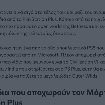
άνει σιγά σιγά στο τέλος του, και μαζί του αναμ
ίδια από το
PlayStation
Plus. Κάποια από τα παιχνί
το πιο πρόσφατο open world της Bethesda και έν
αιχνιδιών της τελευταίας δεκαετίας.
okyo» ήταν ένα από τα δύο αποκλειστικά PS5 πο
αγοραστεί από τη Microsoft. Πλέον αποχωρεί απ
 παιχνίδια που φεύγουν είναι το Civilization VI κα
των indie που στηρίζονται στο PS Plus, αυτή θα εί
καιρία να παίξετε το μεγαλειώδες Outer Wilds
δια που αποχωρούν τον Μάρτ
on Plus