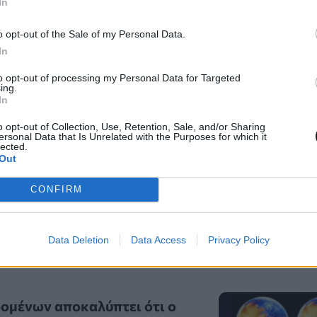
In
 πυρηνικό καύσιμο μετά την
 αντιδραστήρα
o opt-out of the Sale of my Personal Data.
In
 06/08/2026
to opt-out of processing my Personal Data for Targeted
ing.
In
o opt-out of Collection, Use, Retention, Sale, and/or Sharing
ersonal Data that Is Unrelated with the Purposes for which it
lected.
ώσεις Adobe και Zoom
Out
όβουλο λογισμικό
ς πρόσβασης
CONFIRM
0, 06/08/2026
Data Deletion
Data Access
Privacy Policy
ομένων αποκαλύπτει ότι ο