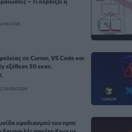
οιώσεις – Τι κερδίζει η
06/08/2026
αλείας σε Cursor, VS Code και
ty εξέθεσε 50 εκατ.
ς
0, 06/08/2026
υσίδα εφοδιασμού του npm:
 δημοφιλές πακέτο Keyv με