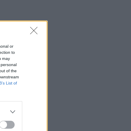
sonal or
ection to
ou may
 personal
out of the
 downstream
B’s List of