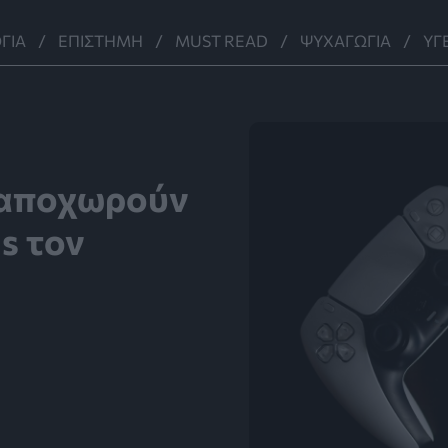
ΓΊΑ
ΕΠΙΣΤΉΜΗ
MUST READ
ΨΥΧΑΓΩΓΊΑ
ΥΓ
 αποχωρούν
s τον