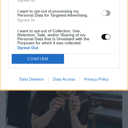
Opted In
I want to opt-out of processing my
Personal Data for Targeted Advertising.
Έτσι θα μειώσετε την κατακράτηση υγρών
Opted In
– Οι 11 τροφές που πρέπει να τρώτε
I want to opt-out of Collection, Use,
Retention, Sale, and/or Sharing of my
Personal Data that Is Unrelated with the
ΥΓΕΊΑ
06:00, 19/12/2023
Purposes for which it was collected.
Opted Out
CONFIRM
Data Deletion
Data Access
Privacy Policy