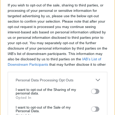
If you wish to opt-out of the sale, sharing to third parties, or
processing of your personal or sensitive information for
Τα 5 γιατροσόφια της γιαγιάς που θα σας
targeted advertising by us, please use the below opt-out
section to confirm your selection. Please note that after your
βοηθήσουν στον πονόλαιμο, το
opt-out request is processed you may continue seeing
κρυολόγημα και την ναυτία
interest-based ads based on personal information utilized by
us or personal information disclosed to third parties prior to
ΥΓΕΊΑ
06:00, 20/12/2023
your opt-out. You may separately opt-out of the further
disclosure of your personal information by third parties on the
IAB’s list of downstream participants. This information may
also be disclosed by us to third parties on the
IAB’s List of
Downstream Participants
that may further disclose it to other
third parties.
Personal Data Processing Opt Outs
I want to opt-out of the Sharing of my
personal data.
Opted In
I want to opt-out of the Sale of my
Personal Data.