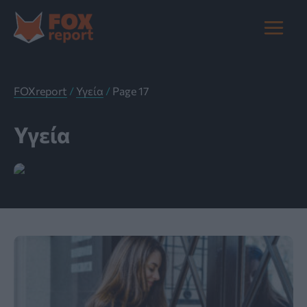
Μετάβαση
στο
Main
περιεχόμενο
Menu
FOXreport
/
Υγεία
/
Page 17
Υγεία