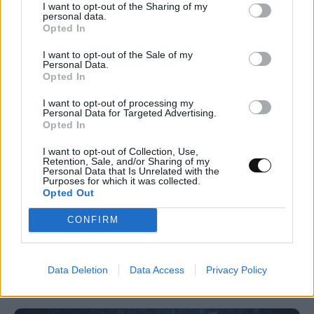
I want to opt-out of the Sharing of my
personal data.
Opted In
I want to opt-out of the Sale of my
Personal Data.
Opted In
I want to opt-out of processing my
Personal Data for Targeted Advertising.
Opted In
I want to opt-out of Collection, Use,
Retention, Sale, and/or Sharing of my
Personal Data that Is Unrelated with the
Purposes for which it was collected.
Opted Out
Δύο στρώσεις βορίου μπορεί να
CONFIRM
καταρρίψουν το ρεκόρ υπεραγωγιμότητας
ΕΠΙΣΤΉΜΗ
15:00, 09/08/2026
Data Deletion
Data Access
Privacy Policy