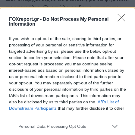
πορτοφόλια. Οι απώλειες δεν ανακτώνται.
Μην εγκαθιστάς εφαρμογές εκτός αν
FOXreport.gr -
Do Not Process My Personal
Information
γνωρίζεις ότι παρέχονται από τον φορέα
πίσω από το πορτοφόλι και έχεις
If you wish to opt-out of the sale, sharing to third parties, or
ακολουθήσει τον σύνδεσμο από την επίσημη
processing of your personal or sensitive information for
targeted advertising by us, please use the below opt-out
ιστοσελίδα. Αν έχεις κάποια από αυτές τις
section to confirm your selection. Please note that after your
εφαρμογές
, διάγραψέ την.
opt-out request is processed you may continue seeing
interest-based ads based on personal information utilized by
us or personal information disclosed to third parties prior to
Cybersecurity
smartphone
your opt-out. You may separately opt-out of the further
disclosure of your personal information by third parties on the
IAB’s list of downstream participants. This information may
also be disclosed by us to third parties on the
IAB’s List of
Downstream Participants
that may further disclose it to other
third parties.
Τελευταία άρθρα
Personal Data Processing Opt Outs