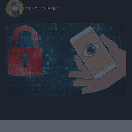
Ερμίνα Παπαδήμα
Εικόνα: MakeUseOf