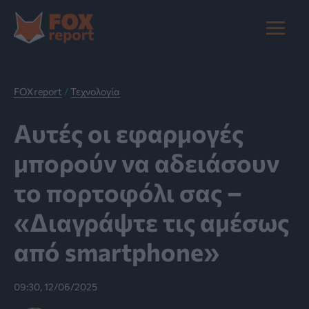
Μετάβαση
στο
Main
περιεχόμενο
Menu
FOXreport
/
Τεχνολογία
Αυτές οι εφαρμογές
μπορούν να αδειάσουν
το πορτοφόλι σας –
«Διαγράψτε τις αμέσως
από smartphone»
09:30, 12/06/2025