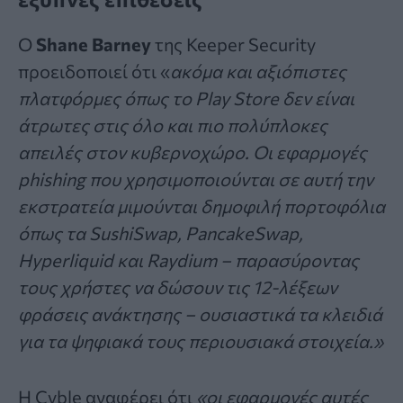
Ο
Shane Barney
της Keeper Security
προειδοποιεί ότι «
ακόμα και αξιόπιστες
πλατφόρμες όπως το Play Store δεν είναι
άτρωτες στις όλο και πιο πολύπλοκες
απειλές στον κυβερνοχώρο. Οι εφαρμογές
phishing που χρησιμοποιούνται σε αυτή την
εκστρατεία μιμούνται δημοφιλή πορτοφόλια
όπως τα SushiSwap, PancakeSwap,
Hyperliquid και Raydium – παρασύροντας
τους χρήστες να δώσουν τις 12-λέξεων
φράσεις ανάκτησης – ουσιαστικά τα κλειδιά
για τα ψηφιακά τους περιουσιακά στοιχεία.»
Η Cyble αναφέρει ότι
«οι εφαρμογές αυτές