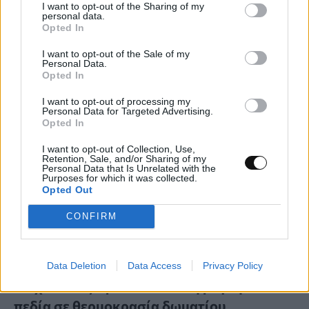
I want to opt-out of the Sharing of my
personal data.
ΕΠΙΣΤΉΜΗ
19:00, 09/08/2026
Opted In
I want to opt-out of the Sale of my
Personal Data.
Opted In
I want to opt-out of processing my
Personal Data for Targeted Advertising.
Opted In
I want to opt-out of Collection, Use,
Retention, Sale, and/or Sharing of my
Personal Data that Is Unrelated with the
Purposes for which it was collected.
Opted Out
CONFIRM
Μικροσκοπικός αιωρούμενος μαγνήτης
Data Deletion
Data Access
Privacy Policy
ανιχνεύει εξαιρετικά ασθενή μαγνητικά
πεδία σε θερμοκρασία δωματίου