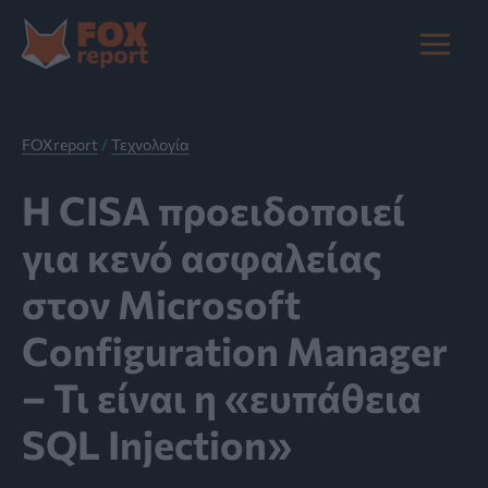
Μετάβαση
στο
Main
περιεχόμενο
Menu
FOXreport
/
Τεχνολογία
Η CISA προειδοποιεί
για κενό ασφαλείας
στον Microsoft
Configuration Manager
– Τι είναι η «ευπάθεια
SQL Injection»