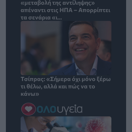
«μεταβολή της αντίληψης»
απέναντι στις ΗΠΑ – Απορρίπτει
τα σενάρια «ι...
Τσίπρας: «Σήμερα όχι μόνο ξέρω
τι θέλω, αλλά και πώς να το
κάνω»