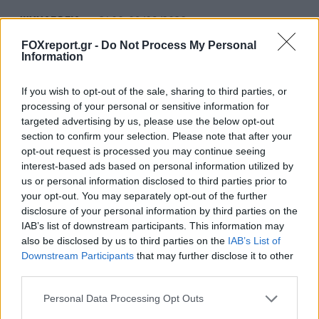
ΨΥΧΑΓΩΓΊΑ
21:00, 09/08/2026
FOXreport.gr -
Do Not Process My Personal
Information
If you wish to opt-out of the sale, sharing to third parties, or
processing of your personal or sensitive information for
targeted advertising by us, please use the below opt-out
section to confirm your selection. Please note that after your
opt-out request is processed you may continue seeing
interest-based ads based on personal information utilized by
us or personal information disclosed to third parties prior to
your opt-out. You may separately opt-out of the further
disclosure of your personal information by third parties on the
IAB’s list of downstream participants. This information may
also be disclosed by us to third parties on the
IAB’s List of
Downstream Participants
that may further disclose it to other
Οι νανοκαταλύτες αργύρου αλλάζουν
third parties.
σημεία αντίδρασης για παραγωγή
Personal Data Processing Opt Outs
ενέργειας και υδρογόνου