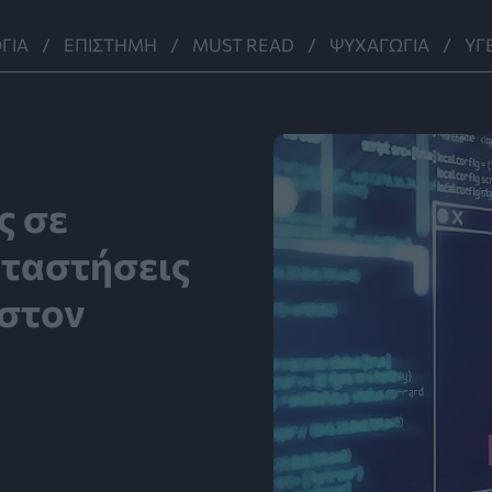
ΓΊΑ
ΕΠΙΣΤΉΜΗ
MUST READ
ΨΥΧΑΓΩΓΊΑ
ΥΓ
ς σε
αταστήσεις
 στον