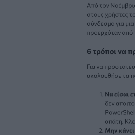
Από τον Νοέμβριο 
στους χρήστες τ
σύνδεσμο για μια
προερχόταν από 
6 τρόποι να π
Για να προστατευ
ακολουθήσε τα π
Να είσαι 
δεν απαιτο
PowerShell
απάτη. Κλε
Μην κάνει