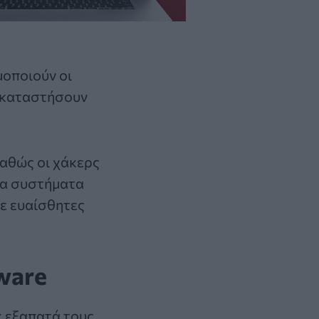
μοποιούν οι
εγκαταστήσουν
 καθώς οι χάκερς
να συστήματα
ε ευαίσθητες
lware
ix εξαπατά τους