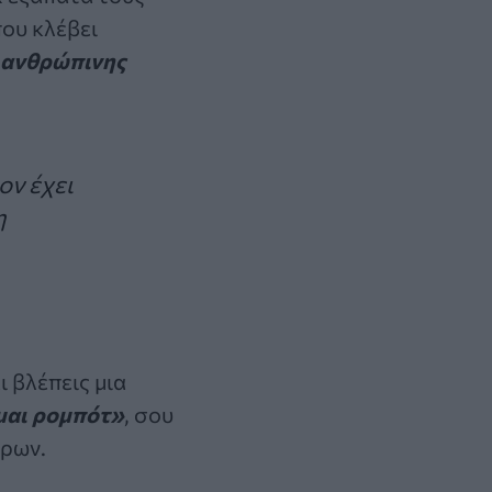
ου κλέβει
 ανθρώπινης
ον έχει
η
 βλέπεις μια
μαι ρομπότ»
, σου
τρων.