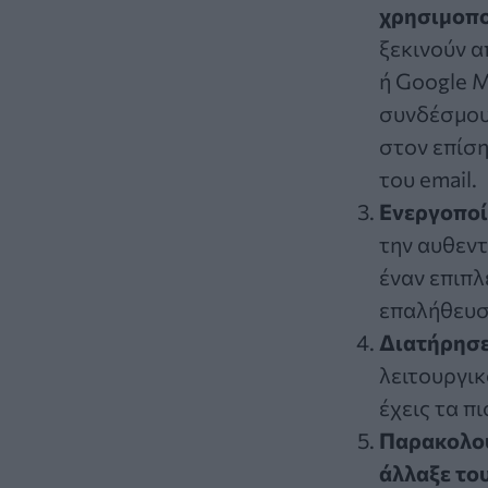
χρησιμοποί
ξεκινούν α
ή Google M
συνδέσμους
στον επίση
του email.
Ενεργοποί
την αυθεντ
έναν επιπλ
επαλήθευσ
Διατήρησε
λειτουργικ
έχεις τα π
Παρακολού
άλλαξε το