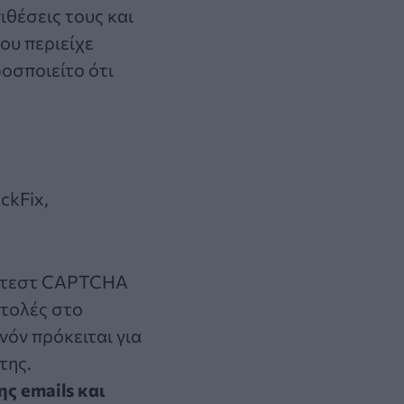
πιθέσεις τους και
που περιείχε
οσποιείτο ότι
ckFix,
 τεστ CAPTCHA
ντολές στο
νόν πρόκειται για
της.
ς emails και