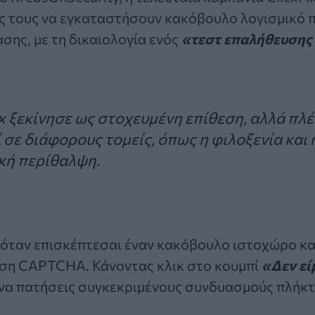
ς τους να εγκαταστήσουν κακόβουλο λογισμικό π
ης, με τη δικαιολογία ενός
«τεστ επαλήθευσης
ix ξεκίνησε ως στοχευμένη επίθεση, αλλά πλέ
 σε διάφορους τομείς, όπως η φιλοξενία και 
κή περίθαλψη.
 όταν επισκέπτεσαι έναν κακόβουλο ιστοχώρο και
ηση CAPTCHA. Κάνοντας κλικ στο κουμπί
«Δεν εί
 να πατήσεις συγκεκριμένους συνδυασμούς πλήκ