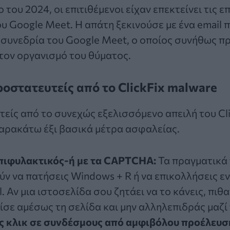
του 2024, οι επιτιθέμενοι είχαν επεκτείνει τις ε
ου
Google Meet
. Η απάτη ξεκινούσε με ένα email 
 συνεδρία του Google Meet, ο οποίος συνήθως πρ
τον οργανισμό του θύματος.
ροστατευτείς από το ClickFix malware
τείς από το συνεχώς εξελισσόμενο απειλή του Cli
αρακάτω έξι βασικά μέτρα ασφαλείας.
επιφυλακτικός-ή με τα CAPTCHA:
Τα πραγματικά
ύν να πατήσεις Windows + R ή να επικολλήσεις ε
. Αν μια ιστοσελίδα σου ζητάει να το κάνεις, πιθα
ίσε αμέσως τη σελίδα και μην αλληλεπιδράς μαζί 
ς κλικ σε συνδέσμους από αμφιβόλου προέλευση