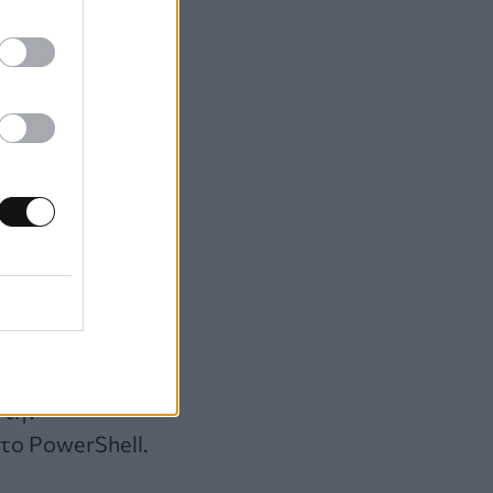
ίσης
λείς ιστοτόπους
τες από τον
γινε τον Ιούνιο
 Chrome, Word
όβουλο κώδικα.
τα θύματα να
 την
το PowerShell.