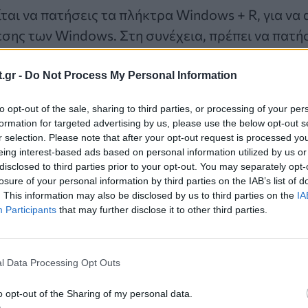
ται να πατήσεις τα πλήκτρα Windows + R, για να 
ης των Windows. Στη συνέχεια, πρέπει να πατήσ
ένα κακόβουλο σενάριο που αντιγράφεται από το
οχώρου. Αν πατήσεις Enter, εκτελείται ένα σενάρ
.gr -
Do Not Process My Personal Information
ουλο λογισμικό
.
to opt-out of the sale, sharing to third parties, or processing of your per
formation for targeted advertising by us, please use the below opt-out s
 διασπείρουν το ClickFix
r selection. Please note that after your opt-out request is processed y
eing interest-based ads based on personal information utilized by us or
disclosed to third parties prior to your opt-out. You may separately opt-
μοποιούν ηλεκτρονικά μηνύματα
phishing
και κακ
losure of your personal information by third parties on the IAB’s list of
α διασπείρουν το ClickFix. Η βιομηχανία φιλοξενί
. This information may also be disclosed by us to third parties on the
IA
Participants
that may further disclose it to other third parties.
ε τους επιτιθέμενους να προσποιούνται την
Book
α μηνύματα που αφορούν κριτικές επισκεπτών ή 
ους συνδέσμους σε αυτά τα μηνύματα, οι χρήστε
l Data Processing Opt Outs
ckFix.
o opt-out of the Sharing of my personal data.