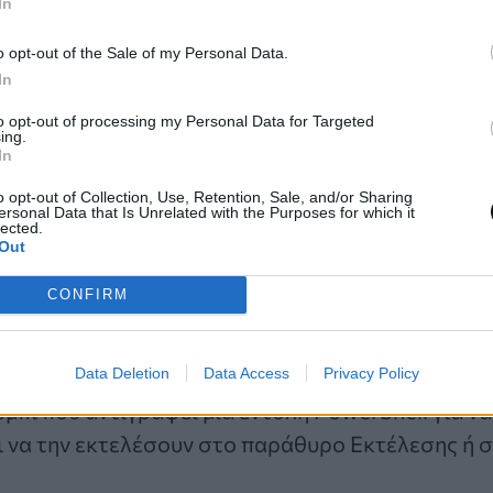
In
τον τομέα της υγειονομικής περίθαλψης έχουν επ
ε κακόβουλο κώδικα να ενσωματώνεται σε δημοφι
o opt-out of the Sale of my Personal Data.
In
 όπως το HEP2go.
to opt-out of processing my Personal Data for Targeted
ing.
επιθέσεις ClickFix
In
o opt-out of Collection, Use, Retention, Sale, and/or Sharing
αλείας πιστεύουν ότι το ClickFix στοχεύει χρήσ
ersonal Data that Is Unrelated with the Purposes for which it
lected.
.
Η πρώτη αναφορά για το κακόβουλο λογισμικό έ
Out
παρουσιαζόταν ως ψευδείς σφάλματα των Google
CONFIRM
 να εξαπατήσει τους χρήστες να κατεβάσουν κακ
Data Deletion
Data Access
Privacy Policy
έχουσα καμπάνια, οι επιτιθέμενοι ζητούσαν από 
μπί που αντιγράφει μια εντολή PowerShell για να
 να την εκτελέσουν στο παράθυρο Εκτέλεσης ή σ