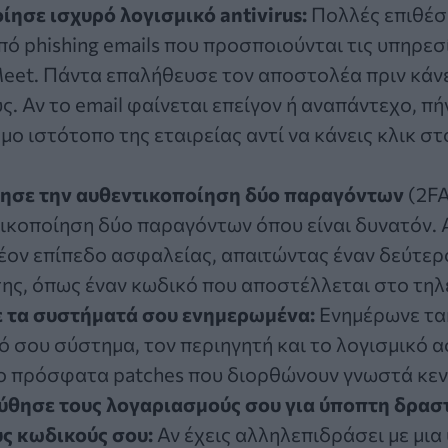
ησε ισχυρό λογισμικό antivirus:
Πολλές επιθέσε
πό phishing emails που προσποιούνται τις υπηρε
eet. Πάντα επαλήθευσε τον αποστολέα πριν κάνε
. Αν το email φαίνεται επείγον ή αναπάντεχο, πή
μο ιστότοπο της εταιρείας αντί να κάνεις κλικ 
ησε την αυθεντικοποίηση δύο παραγόντων
(
2F
ικοποίηση δύο παραγόντων όπου είναι δυνατόν.
έον επίπεδο ασφαλείας, απαιτώντας έναν δεύτε
ης, όπως έναν κωδικό που αποστέλλεται στο τη
 τα συστήματά σου ενημερωμένα:
Ενημέρωνε τα
ό σου σύστημα, τον περιηγητή και το λογισμικό α
ιο πρόσφατα patches που διορθώνουν γνωστά κε
θησε τους λογαριασμούς σου για ύποπτη δρασ
υς κωδικούς σου:
Αν έχεις αλληλεπιδράσει με μια