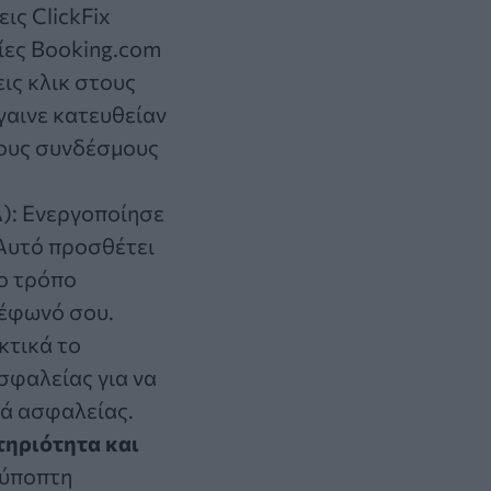
ις ClickFix
σίες Booking.com
ις κλικ στους
γαινε κατευθείαν
στους συνδέσμους
A
): Ενεργοποίησε
 Αυτό προσθέτει
ρο τρόπο
λέφωνό σου.
κτικά το
σφαλείας για να
νά ασφαλείας.
τηριότητα και
 ύποπτη