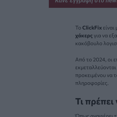
Το
ClickFix
είναι 
χάκερς
για να εξ
κακόβουλο λογισ
Από το 2024, οι ε
εκμεταλλεύονται
προκειμένου να 
πληροφορίες.
Τι πρέπει 
Όπως αναφέρει 