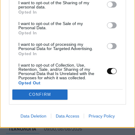
I want to opt-out of the Sharing of my
personal data.
Opted In
I want to opt-out of the Sale of my
Personal Data.
Opted In
I want to opt-out of processing my
Personal Data for Targeted Advertising.
Opted In
I want to opt-out of Collection, Use,
Retention, Sale, and/or Sharing of my
Personal Data that Is Unrelated with the
Purposes for which it was collected.
Opted Out
CONFIRM
Τρεις πλατφόρμες phishing παρακάμπτουν
το MFA και στοχεύουν λογαριασμούς
Microsoft 365
Data Deletion
Data Access
Privacy Policy
ΤΕΧΝΟΛΟΓΊΑ
09:00, 08/08/2026