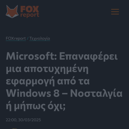
Μετάβαση
στο
Main
περιεχόμενο
Menu
FOXreport
/
Τεχνολογία
Microsoft: Επαναφέρει
μια αποτυχημένη
εφαρμογή από τα
Windows 8 – Νοσταλγία
ή μήπως όχι;
22:00, 30/03/2025