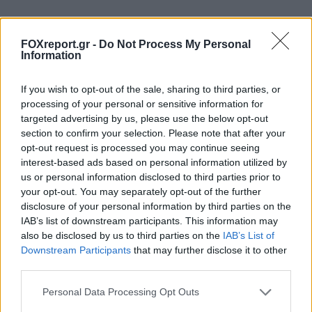
FOXreport.gr -
Do Not Process My Personal
Information
If you wish to opt-out of the sale, sharing to third parties, or
processing of your personal or sensitive information for
targeted advertising by us, please use the below opt-out
section to confirm your selection. Please note that after your
opt-out request is processed you may continue seeing
interest-based ads based on personal information utilized by
us or personal information disclosed to third parties prior to
your opt-out. You may separately opt-out of the further
disclosure of your personal information by third parties on the
IAB’s list of downstream participants. This information may
also be disclosed by us to third parties on the
IAB’s List of
Παρόλο που δεν υπάρχει ισοδύναμο των
Downstream Participants
that may further disclose it to other
καλύτερων εφαρμογών antivirus Android για
third parties.
iOS λόγω των περιορισμών της Apple
Personal Data Processing Opt Outs
σχετικά με τις εφαρμογές σάρωσης