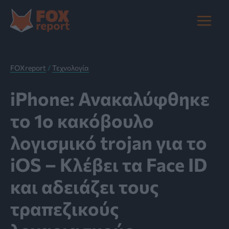
Μετάβαση
στο
Main
περιεχόμενο
Menu
FOXreport
/
Τεχνολογία
iPhone: Ανακαλύφθηκε
το 1ο κακόβουλο
λογισμικό trojan για το
iOS – Κλέβει τα Face ID
και αδειάζει τους
τραπεζικούς