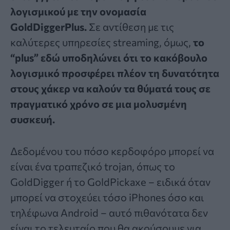
λογισμικού με την ονομασία
GoldDiggerPlus.
Σε αντίθεση με τις
καλύτερες υπηρεσίες streaming, όμως,
το
“plus” εδώ υποδηλώνει ότι το κακόβουλο
λογισμικό προσφέρει πλέον τη δυνατότητα
στους χάκερ να καλούν τα θύματά τους σε
πραγματικό χρόνο σε μια μολυσμένη
συσκευή.
Δεδομένου του πόσο κερδοφόρο μπορεί να
είναι ένα τραπεζικό trojan, όπως το
GoldDigger ή το GoldPickaxe – ειδικά όταν
μπορεί να στοχεύει τόσο iPhones όσο και
τηλέφωνα Android – αυτό πιθανότατα δεν
είναι το τελευταίο που θα ακούσουμε για