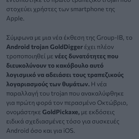
στοχεύει χρήστες των smartphone της
Apple.
Σύμφωνα με μια
νέα έκθεση της Group-IB
, το
Android trojan GoldDigger
έχει πλέον
τροποποιηθεί με
νέες δυνατότητες που
διευκολύνουν το
κακόβουλο αυτό
λογισμικό
να αδειάσει τους τραπεζικούς
λογαριασμούς των θυμάτων.
Η νέα
παραλλαγή του trojan που ανακαλύφθηκε
για πρώτη φορά τον περασμένο Οκτώβριο,
ονομάστηκε
GoldPickaxe,
με εκδόσεις
ειδικά σχεδιασμένες τόσο για συσκευές
Android όσο και για iOS.