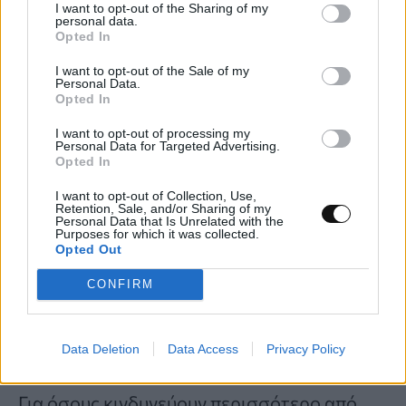
I want to opt-out of the Sharing of my
κακόβουλου λογισμικού, υπάρχει μια λύση.
personal data.
Opted In
Με το Intego Mac Internet Security X9 ή το
I want to opt-out of the Sale of my
Intego Mac Premium Bundle X9 – δύο από
Personal Data.
τις καλύτερες λύσεις λογισμικού
Opted In
προστασίας από ιούς για Mac – μπορείτε
I want to opt-out of processing my
Personal Data for Targeted Advertising.
να σαρώσετε ένα iPhone ή iPad για
Opted In
κακόβουλο λογισμικό
, αλλά μόνο όταν είναι
I want to opt-out of Collection, Use,
συνδεδεμένο σε Mac μέσω καλωδίου USB.
Retention, Sale, and/or Sharing of my
Personal Data that Is Unrelated with the
Purposes for which it was collected.
Εάν ανησυχείτε πραγματικά για κακόβουλο
Opted Out
λογισμικό στο iPhone σας, αυτή η λειτουργία
CONFIRM
και μόνο θα μπορούσε να κάνει την εγγραφή
σε οποιοδήποτε από τα δύο προϊόντα να
αξίζει τον κόπο.
Data Deletion
Data Access
Privacy Policy
Για όσους κινδυνεύουν περισσότερο από